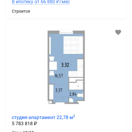
В ипотеку от 66 880
₽
/мес
Строится
2
студия-апартамент 22,78 м
5 783 818
₽