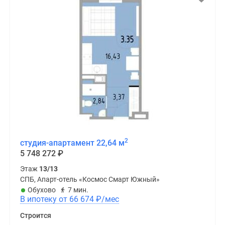
2
студия-апартамент 22,64 м
5 748 272
₽
Этаж
13/13
СПБ, Апарт-отель «Космос Смарт Южный»
Обухово
7 мин.
В ипотеку от 66 674
₽
/мес
Строится