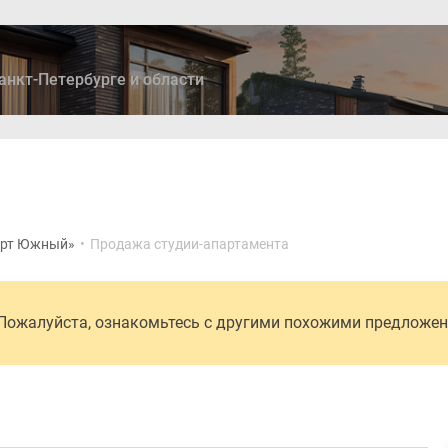
анкт-Петербурге и области
ры
Дома и коттеджи
Ипотека
Медиа
Консультация
арт Южный»
•
Продажа студии-апартамента
 Пожалуйста, ознакомьтесь с другими похожими предложе