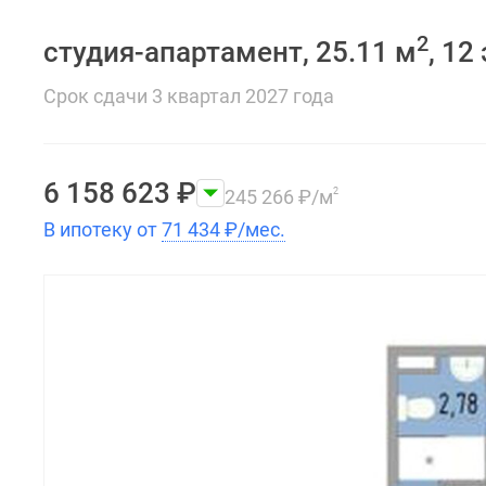
2
студия-апартамент, 25.11 м
, 12
Срок сдачи 3 квартал 2027 года
6 158 623
₽
245 266
₽
/м
2
В ипотеку от
71 434
₽
/мес.