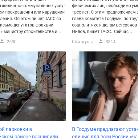
й жилищно-коммунальных услуг
физических лиц, необходимо ум
ом прекращении или нарушении
трех лет. С этим предложением
ления. Об этом пишет ТАСС со
глава комитета Госдумы по труд
письмо депутатов фракции
соцполитике и делам ветеранов
 министру строительства и...
Нилов, пишет ТАСС. Сейчас...
2630
04 августа
3314
ой парковки в
В Госдуме предлагают уста
йском районе расширили
единые для всей России «ч