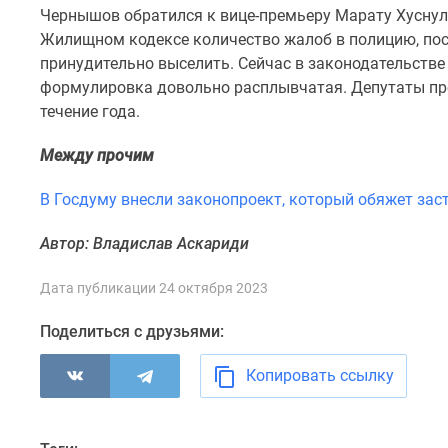
комнатные
Чернышов обратился к вице-премьеру Марату Хуснул
Военная
Жилищном кодексе количество жалоб в полицию, по
ипотека
принудительно выселить. Сейчас в законодательств
Покупателю
формулировка довольно расплывчатая. Депутаты пре
Новостройки
течение года.
Санкт-
Петербурга
Видеообзор
Между прочим
новостроек
Семейная
В Госдуму внесли законопроект, который обяжет з
ипотека
Аналитика
Автор: Владислав Аскариди
рынка
Панорамы
Дата публикации 24 октября 2023
новостроек
1-
Поделиться с друзьями:
комнатные
Субсидированная
застройщиком
Копировать ссылку
Мнение
эксперта
Студии