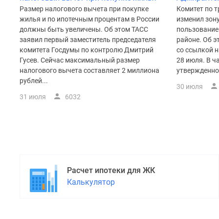
Размер налогового вычета при покупке
Комитет по т
жилья и по ипотечным процентам в России
изменил зону
должны быть увеличены. Об этом ТАСС
пользование
заявил первый заместитель председателя
районе. Об э
комитета Госдумы по контролю Дмитрий
со ссылкой 
Гусев. Сейчас максимальный размер
28 июля. В ч
налогового вычета составляет 2 миллиона
утвержденном
рублей...
30 июля
31 июля
6032
Расчет ипотеки для ЖК
Калькулятор