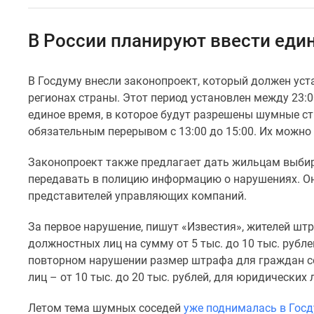
Коммерческие
помещения
Квартиры
В России планируют ввести един
на
карте
Эксперты
В Госдуму внесли законопроект, который должен уст
и
регионах страны. Этот период установлен между 23:0
авторы
Машино-
единое время, в которое будут разрешены шумные стр
места
обязательным перерывом с 13:00 до 15:00. Их можно
Специальные
предложения
Законопроект также предлагает дать жильцам выбир
Апартаменты
передавать в полицию информацию о нарушениях. Он
Новостройки
представителей управляющих компаний.
на
карте
4-
За первое нарушение, пишут «Известия», жителей штр
комнатные
должностных лиц на сумму от 5 тыс. до 10 тыс. рублей
и
повторном нарушении размер штрафа для граждан сос
более
лиц – от 10 тыс. до 20 тыс. рублей, для юридических л
Готовые
новостройки
Летом тема шумных соседей
уже поднималась в Гос
3-