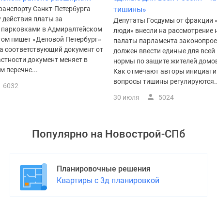
ранспорту Санкт-Петербурга
тишины»
 действия платы за
Депутаты Госдумы от фракции
 парковками в Адмиралтейском
люди» внесли на рассмотрение
том пишет «Деловой Петербург»
палаты парламента законопрое
на соответствующий документ от
должен ввести единые для всей
астности документ меняет в
нормы по защите жителей домов
 перечне...
Как отмечают авторы инициати
вопросы тишины регулируются..
6032
30 июля
5024
Популярно на
Новострой-СПб
Планировочные решения
Квартиры с 3д планировкой