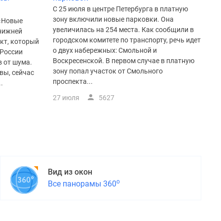
С 25 июля в центре Петербурга в платную
зону включили новые парковки. Она
 «Новые
увеличилась на 254 места. Как сообщили в
 нижней
городском комитете по транспорту, речь идет
кт, который
о двух набережных: Смольной и
 России
Воскресенской. В первом случае в платную
 от шума.
зону попал участок от Смольного
вы, сейчас
проспекта...
.
27 июля
5627
Вид из окон
о
Все панорамы 360