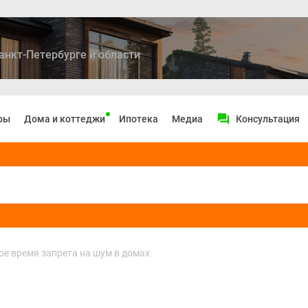
анкт-Петербурге и области
ры
Дома и коттеджи
Ипотека
Медиа
Консультация
ое время запрета на шум в домах