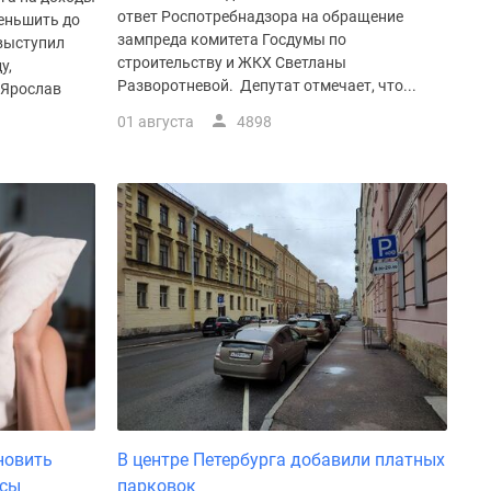
ответ Роспотребнадзора на обращение
еньшить до
зампреда комитета Госдумы по
 выступил
строительству и ЖКХ Светланы
у,
Разворотневой. Депутат отмечает, что...
 Ярослав
01 августа
4898
новить
В центре Петербурга добавили платных
асы
парковок