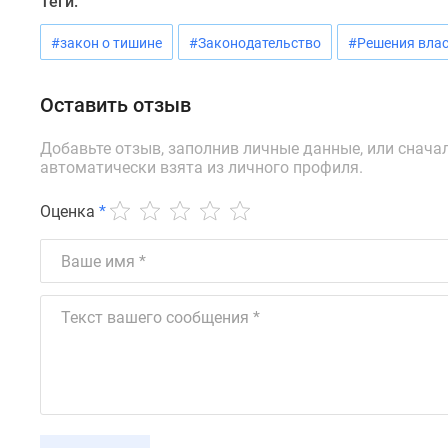
Теги:
Ипотечный
калькулятор
#закон о тишине
#Законодательство
#Решения влас
Новости
недвижимости
Новостройки
Оставить отзыв
Ленинградской
области
ИТ-
Добавьте отзыв, заполнив личные данные, или снача
ипотека
автоматически взята из личного профиля.
Квартиры
со
Оценка
*
скидками
до
25%
Новостройки
премиум-
класса
Новостройки
бизнес-
класса
Дома
и
коттеджи