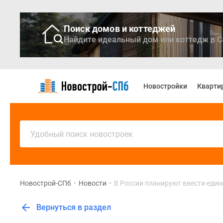
Поиск домов и коттеджей
Найдите идеальный дом или коттедж в С
Новостройки
Квартиры
Новостройки
Кварти
Ипотека
Медиа
О
проекте
Контакты
Удобный поиск новостроек
Реклама
на
сайте
Vk
Дзен
Новострой-СПб
•
Новости
•
В России планируют ввести един
Продавцы
и
Вернуться в раздел
застройщики