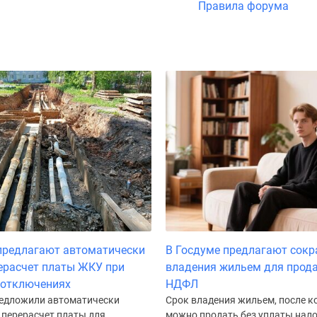
Правила форума
предлагают автоматически
В Госдуме предлагают сокр
ерасчет платы ЖКУ при
владения жильем для прод
 отключениях
НДФЛ
редложили автоматически
Срок владения жильем, после к
 перерасчет платы для
можно продать без уплаты нало