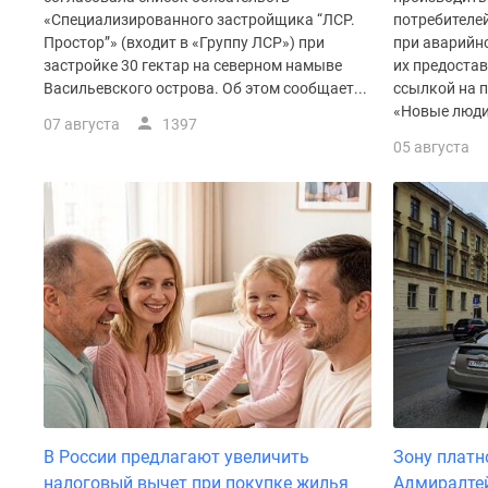
у
«Специализированного застройщика “ЛСР.
потребителе
водоема
Простор”» (входит в «Группу ЛСР») при
при аварийн
Коттеджные
застройке 30 гектар на северном намыве
их предостав
поселки
Васильевского острова. Об этом сообщает...
ссылкой на 
в
«Новые люди»
ипотеку
07 августа
1397
Бизнес-
05 августа
центры
Коттеджи
Траншевая
ипотека
Скидки
и
акции
Макс
Рассрочка
В России предлагают увеличить
Зону платн
налоговый вычет при покупке жилья
Адмиралте