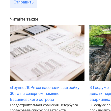
Отправить
Коттеджные
поселки
в
Санкт-
Читайте также:
Петербурге
Коттеджные
поселки
в
Ленинградской
обл
Готовые
коттеджные
поселки
Строящиеся
коттеджные
поселки
Коттеджные
«Группе ЛСР» согласовали застройку
В Госдуме 
поселки
30 га на северном намыве
делать пер
у
леса
Васильевского острова
аварийных
Коттеджные
Градостроительная комиссия Петербурга
В Госдуме п
поселки
согласовала список обязательств
производить