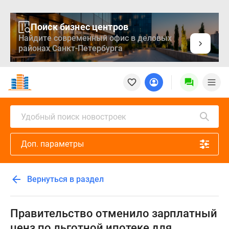
Поиск бизнес центров
Найдите современный офис в деловых
районах Санкт-Петербурга
Новостройки
Квартиры
Ипотека
Медиа
Удобный поиск новостроек
О
проекте
Доп. параметры
Контакты
Реклама
на
Вернуться в раздел
сайте
Vk
Дзен
Правительство отменило зарплатный
Продавцы
ценз по льготной ипотеке для