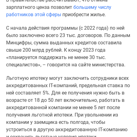
комнатные
зарплатного ценза позволит
большему числу
и
работников этой сферы
приобрести жилье.
более
Готовые
С начала действия программы (с 2022 года) по ней
новостройки
было заключено всего 23 тыс. договоров. По данным
3-
Минцифры, сумма выданных кредитов составила
комнатные
свыше 200 млрд рублей. К концу 2023 года
Военная
«планируется поддержать не менее 30 тыс.
ипотека
специалистов», – говорится на сайте министерства.
Покупателю
Новостройки
Льготную ипотеку могут заключить сотрудники всех
Санкт-
аккредитованных IT-компаний, предельная ставка по
Петербурга
ней составляет 5%. Для ее получения нужно быть в
Видеообзор
возрасте от 18 до 50 лет включительно, работать в
новостроек
аккредитованной компании не менее 5 лет после
Семейная
получения льготной ипотеки. При увольнении из
ипотека
компании у заемщика есть полгода, чтобы
Аналитика
устроиться в другую аккредитованную IT-компанию
рынка
и сохранить льготные условия ипотеки.