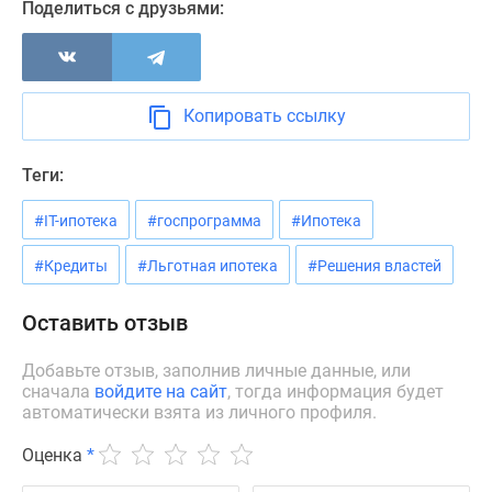
Квартиры
Поделиться с друзьями:
со
скидками
до
25%
Копировать ссылку
Новостройки
премиум-
Теги:
класса
Новостройки
#IT-ипотека
#госпрограмма
#Ипотека
бизнес-
#Кредиты
#Льготная ипотека
#Решения властей
класса
Дома
Оставить отзыв
и
коттеджи
Добавьте отзыв, заполнив личные данные, или
Коттеджные
сначала
войдите на сайт
, тогда информация будет
поселки
автоматически взята из личного профиля.
в
Санкт-
Оценка
*
Петербурге