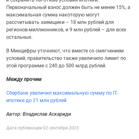
Панорамы
Первоначальный взнос должен быть не менее 15%, а
новостроек
максимальная сумма накоторую могут
1-
рассчитывать заемщики – 18 млн рублей для
комнатные
регионов-миллионников, и 9 млн рублей – для всех
Субсидированная
остальных.
застройщиком
В Минцифры уточняют, что вместе со смягчением
Мнение
условий, правительство также увеличило лимит по
эксперта
этой программе с 240 до 500 млрд рублей.
Студии
Ипотечный
Между прочим
калькулятор
Новости
Сбербанк увеличил максимальную сумму по IT-
недвижимости
ипотеке до 21 млн рублей
Новостройки
Ленинградской
Автор: Владислав Аскариди
области
ИТ-
Дата публикации 02 сентября 2023
ипотека