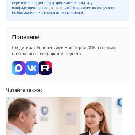
персональных данных и принимаете политику
Коттеджные
конфиденциальности
, а также
даёте согласие на получение
информационных и рекламных рассылок
поселки
в
ипотеку
Бизнес-
Полезное
центры
Следите за обновлениями Новострой-СПб на самых
Коттеджи
популярных площадках интернета
Траншевая
ипотека
Скидки
и
акции
Читайте также:
Макс
Рассрочка