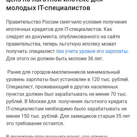
и
молодых IT-специалистов
застройщики
Коммерческие
Правительство России смягчило условия получения
помещения
ипотечных кредитов для IT-специалистов. Как
Квартиры
следует из документа, опубликованного на сайте
на
правительства, теперь льготную ипотеку может
карте
получить специалист
без учета уровня его зарплаты
.
Эксперты
Для этого он должен быть моложе 36 лет.
и
авторы
Ранее для городов-миллионников минимальный
Машино-
уровень зарплаты был установлен в 120 тыс. рублей.
места
Специалист, проживающий в других населенных
Специальные
пунктах должен был зарабатывать не менее 70 тыс.
предложения
рублей. В Москве для получения льготного кредита
Апартаменты
IT-специалистам необходимо было зарабатывать не
Новостройки
менее 150 тыс. рублей. Для заемщиков старше 35 лет
на
это требование остается.
карте
4-
В правительстве рассчитывают, что отмена