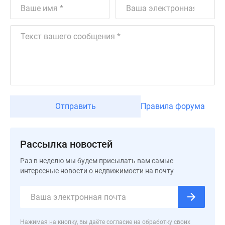
Коттеджные
поселки
в
Ленинградской
обл
Готовые
коттеджные
поселки
Строящиеся
Отправить
Правила форума
коттеджные
поселки
Коттеджные
Рассылка новостей
поселки
Раз в неделю мы будем присылать вам самые
у
интересные новости о недвижимости на почту
леса
Коттеджные
поселки
у
Нажимая на кнопку, вы даёте согласие на обработку своих
водоема