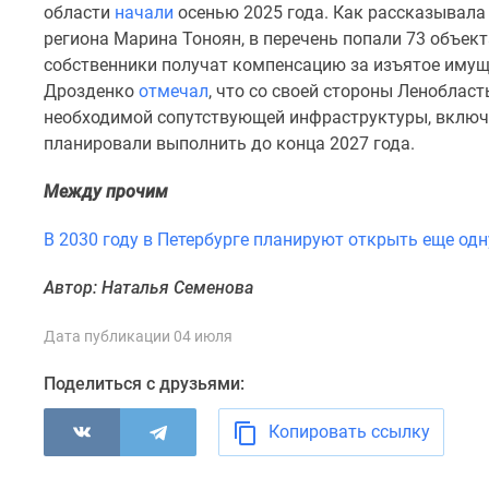
области
начали
осенью 2025 года. Как рассказывала
комнатные
Военная
региона Марина Тоноян, в перечень попали 73 объект
ипотека
собственники получат компенсацию за изъятое имущ
Покупателю
Дрозденко
отмечал
, что со своей стороны Леноблас
Новостройки
необходимой сопутствующей инфраструктуры, включа
Санкт-
планировали выполнить до конца 2027 года.
Петербурга
Видеообзор
новостроек
Между прочим
Семейная
ипотека
В 2030 году в Петербурге планируют открыть еще од
Аналитика
рынка
Автор: Наталья Семенова
Панорамы
новостроек
Дата публикации 04 июля
1-
комнатные
Поделиться с друзьями:
Субсидированная
застройщиком
Мнение
Копировать ссылку
эксперта
Студии