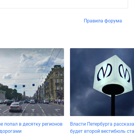
Правила форума
не попал в десятку регионов
Власти Петербурга рассказа
 дорогами
будет второй вестибюль ст