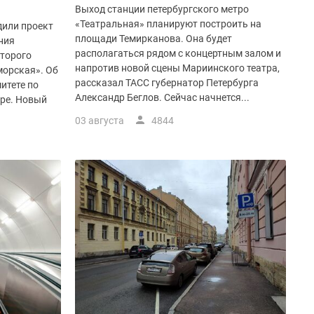
Выход станции петербургского метро
«Театральная» планируют построить на
дили проект
площади Темирканова. Она будет
ния
располагаться рядом с концертным залом и
второго
напротив новой сцены Мариинского театра,
морская». Об
рассказал ТАСС губернатор Петербурга
итете по
Александр Беглов. Сейчас начнется...
уре. Новый
03 августа
4844