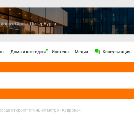
йонах Санкт-Петербурга
ры
Дома и коттеджи
Ипотека
Медиа
Консультация
когда откроют станцию метро «Кудрово»