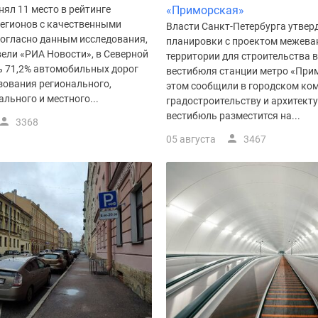
нял 11 место в рейтинге
«Приморская»
регионов с качественными
Власти Санкт-Петербурга утвер
Согласно данным исследования,
планировки с проектом межева
ели «РИА Новости», в Северной
территории для строительства 
ь 71,2% автомобильных дорог
вестибюля станции метро «При
зования регионального,
этом сообщили в городском ком
льного и местного...
градостроительству и архитект
вестибюль разместится на...
3368
05 августа
3467