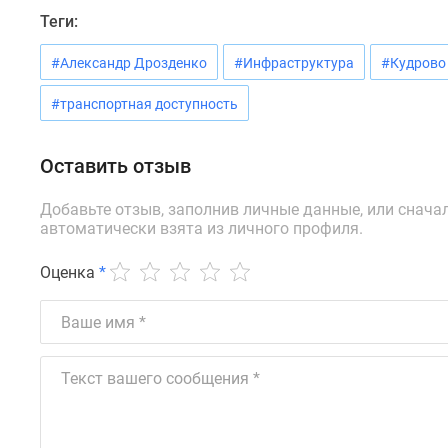
Ипотечный
Теги:
калькулятор
Новости
#Александр Дрозденко
#Инфраструктура
#Кудрово
недвижимости
Новостройки
Ленинградской
#транспортная доступность
области
ИТ-
Оставить отзыв
ипотека
Квартиры
со
Добавьте отзыв, заполнив личные данные, или снача
скидками
автоматически взята из личного профиля.
до
25%
Оценка
*
Новостройки
премиум-
класса
Новостройки
бизнес-
класса
Дома
и
коттеджи