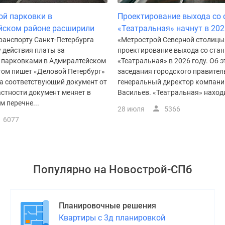
ой парковки в
Проектирование выхода со 
йском районе расширили
«Театральная» начнут в 202
ранспорту Санкт-Петербурга
«Метрострой Северной столицы
 действия платы за
проектирование выхода со стан
 парковками в Адмиралтейском
«Театральная» в 2026 году. Об 
том пишет «Деловой Петербург»
заседания городского правител
на соответствующий документ от
генеральный директор компан
астности документ меняет в
Васильев. «Театральная» находи
 перечне...
28 июля
5366
6077
Популярно на
Новострой-СПб
Планировочные решения
Квартиры с 3д планировкой