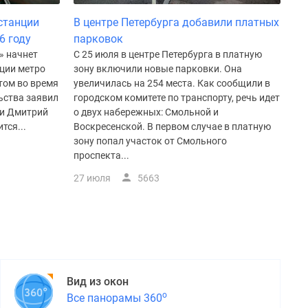
станции
В центре Петербурга добавили платных
6 году
парковок
» начнет
С 25 июля в центре Петербурга в платную
ции метро
зону включили новые парковки. Она
этом во время
увеличилась на 254 места. Как сообщили в
ьства заявил
городском комитете по транспорту, речь идет
ии Дмитрий
о двух набережных: Смольной и
тся...
Воскресенской. В первом случае в платную
зону попал участок от Смольного
проспекта...
27 июля
5663
Вид из окон
о
Все панорамы 360