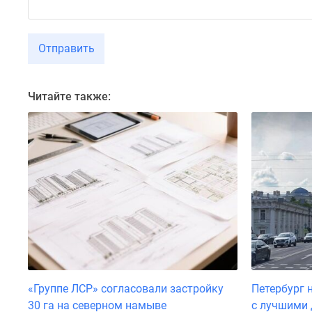
Коттеджные
поселки
в
Отправить
Санкт-
Петербурге
Коттеджные
поселки
Читайте также:
в
Ленинградской
обл
Готовые
коттеджные
поселки
Строящиеся
коттеджные
поселки
Коттеджные
поселки
у
леса
«Группе ЛСР» согласовали застройку
Петербург 
Коттеджные
поселки
30 га на северном намыве
с лучшими