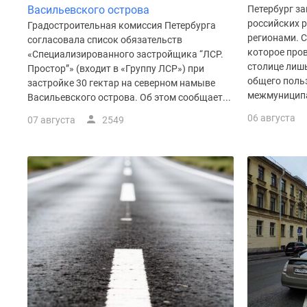
у
Васильевского острова
Петербург за
водоема
российских 
Градостроительная комиссия Петербурга
Коттеджные
регионами. 
согласовала список обязательств
поселки
которое пров
«Специализированного застройщика “ЛСР.
в
столице лиш
Простор”» (входит в «Группу ЛСР») при
ипотеку
общего поль
застройке 30 гектар на северном намыве
Бизнес-
межмуниципа
Васильевского острова. Об этом сообщает...
центры
Коттеджи
06 августа
07 августа
2549
Траншевая
ипотека
Скидки
и
акции
Макс
Рассрочка