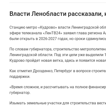
Коммерческие
помещения
Квартиры
Власти Ленобласти рассказали,
на
карте
Эксперты
Станцию метро «Кудрово» власти Ленинградской обла
и
эфире телеканала «ЛенТВ24» заявил глава региона 
авторы
Машино-
были открыть в 2026-2027 годах, но сроки сдвинулис
места
Специальные
По словам губернатора, строительство метрополитен
предложения
Ленинградской области. Под эти цели уже выделили 1
Апартаменты
Кудрово пройдет новая ветка, здесь и появится новая
Новостройки
на
Как отметил Дрозденко, Петербург в вопросе строит
карте
4-
поддержки.
комнатные
и
«Время сложное, и рассчитывать на полное финансиро
более
губернатор.
Готовые
новостройки
Изымать земельные участки для строительства вест
3-