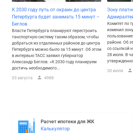
К 2030 году путь от окраин до центра
Зону платн
Петербурга будет занимать 15 минут –
Адмиралте
Беглов
Комитет по т
изменил зону
Власти Петербурга планируют перестроить
пользование
танспортную систему таким образом, чтобы
районе. Об э
добраться из отдаленных районов до центра
со ссылкой 
Петербурга можно было за 15 минут. Об этом
28 июля. В ч
в интервью ТАСС заявил губернатор
утвержденном
Александр Беглов. «К 2030 году планируем
достичь необходимого...
30 июля
03 августа
4988
Расчет ипотеки для ЖК
Калькулятор