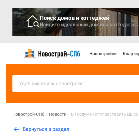
Поиск домов и коттеджей
Найдите идеальный дом или коттедж в С
Новостройки
Квартиры
Новостройки
Кварти
Ипотека
Медиа
О
проекте
Контакты
Удобный поиск новостроек
Реклама
на
сайте
Vk
Дзен
Новострой-СПб
•
Новости
•
В Госдуме хотят заставить ЦБ 
Продавцы
и
Вернуться в раздел
застройщики