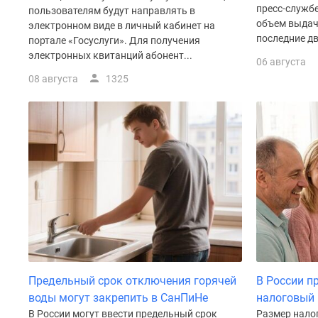
у
пресс-служб
пользователям будут направлять в
водоема
объем выдач
электронном виде в личный кабинет на
Коттеджные
последние два
портале «Госуслуги». Для получения
поселки
электронных квитанций абонент...
06 августа
в
ипотеку
08 августа
1325
Бизнес-
центры
Коттеджи
Траншевая
ипотека
Скидки
и
акции
Макс
Рассрочка
Предельный срок отключения горячей
В России п
воды могут закрепить в СанПиНе
налоговый 
В России могут ввести предельный срок
Размер нало