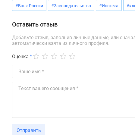
Ипотечный
#Банк России
#Законодательство
#Ипотека
#кл
калькулятор
Новости
недвижимости
Оставить отзыв
Новостройки
Ленинградской
Добавьте отзыв, заполнив личные данные, или снача
области
автоматически взята из личного профиля.
ИТ-
ипотека
Квартиры
Оценка
*
со
скидками
до
25%
Новостройки
премиум-
класса
Новостройки
бизнес-
класса
Дома
и
Отправить
коттеджи