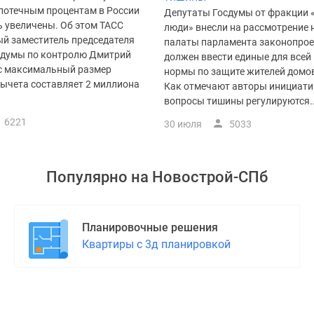
ипотечным процентам в России
Депутаты Госдумы от фракции
 увеличены. Об этом ТАСС
люди» внесли на рассмотрение
ый заместитель председателя
палаты парламента законопрое
сдумы по контролю Дмитрий
должен ввести единые для всей
ас максимальный размер
нормы по защите жителей домов
вычета составляет 2 миллиона
Как отмечают авторы инициати
вопросы тишины регулируются..
6221
30 июля
5033
Популярно на
Новострой-СПб
Планировочные решения
Квартиры с 3д планировкой