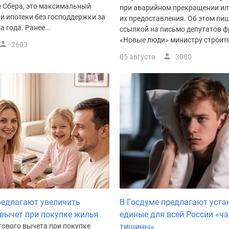
е Сбера, это максимальный
при аварийном прекращении ил
и ипотеки без господдержки за
их предоставления. Об этом пиш
 года. Ранее...
ссылкой на письмо депутатов 
«Новые люди» министру строител
2603
05 августа
3080
редлагают увеличить
В Госдуме предлагают уста
вычет при покупке жилья
единые для всей России «ч
гового вычета при покупке
тишины»