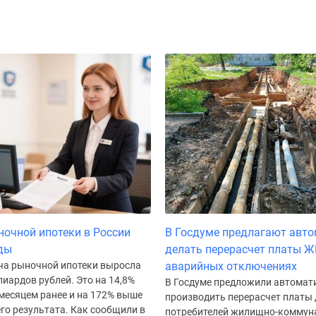
очной ипотеки в России
В Госдуме предлагают авт
ды
делать перерасчет платы Ж
ча рыночной ипотеки выросла
аварийных отключениях
лиардов рублей. Это на 14,8%
В Госдуме предложили автомат
месяцем ранее и на 172% выше
производить перерасчет платы 
го результата. Как сообщили в
потребителей жилищно-коммун