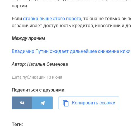
комнатные
партии.
Военная
ипотека
Если
ставка выше этого порога
, то она не только в
Покупателю
ограничивает доступность кредитов, инвестиций и д
Новостройки
Санкт-
Между прочим
Петербурга
Видеообзор
новостроек
Владимир Путин ожидает дальнейшее снижение клю
Семейная
ипотека
Автор: Наталья Семенова
Аналитика
рынка
Дата публикации 13 июня
Панорамы
новостроек
Поделиться с друзьями:
1-
комнатные
Копировать ссылку
Субсидированная
застройщиком
Мнение
эксперта
Теги:
Студии