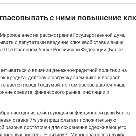
согласовывать с ними повышение кл
 Миронов внес на рассмотрение Государственной думы
вывать с депутатами введение ключевой ставки выше
 «О Центральном банке Российской Федерации (Банке
тчитываться о влиянии денежно-кредитной политики на
ок кредита, долговую нагрузку заемщика и возраст
итывается перед Госдумой, но там раскрываются лишь
ояние кредита, финансового рынка, инфляции и
выбран исходя из действующей инфляционной цели Банка
чевая ставка 7% уже предполагает положительную
кой разрыв достаточен для сохранения сдерживающего
яционных рисков», – цитирует Миронова пресс-служба