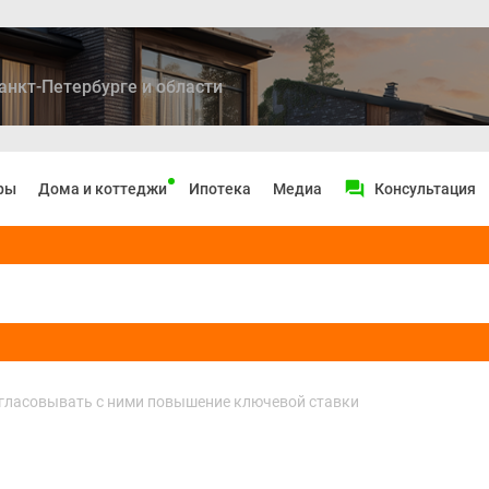
анкт-Петербурге и области
ры
Дома и коттеджи
Ипотека
Медиа
Консультация
согласовывать с ними повышение ключевой ставки