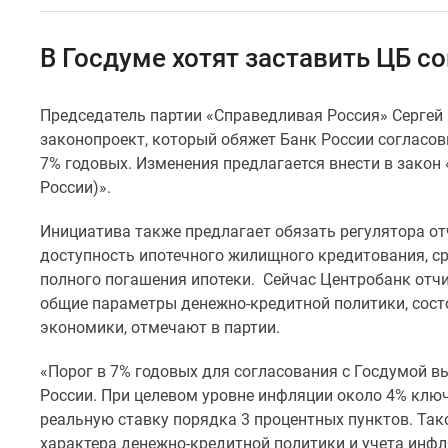
Коммерческие
помещения
Квартиры
В Госдуме хотят заставить ЦБ 
на
карте
Эксперты
Председатель партии «Справедливая Россия» Сергей
и
законопроект, который обяжет Банк России согласо
авторы
Машино-
7% годовых. Изменения предлагается внести в закон
места
России)».
Специальные
предложения
Инициатива также предлагает обязать регулятора о
Апартаменты
доступность ипотечного жилищного кредитования, ср
Новостройки
полного погашения ипотеки. Сейчас Центробанк отч
на
карте
общие параметры денежно-кредитной политики, сост
4-
экономики, отмечают в партии.
комнатные
и
«Порог в 7% годовых для согласования с Госдумой 
более
России. При целевом уровне инфляции около 4% клю
Готовые
реальную ставку порядка 3 процентных пунктов. Та
новостройки
3-
характера денежно-кредитной политики и учета инфл