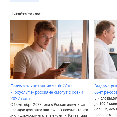
Коттеджные
поселки
Читайте также:
в
Санкт-
Петербурге
Коттеджные
поселки
в
Ленинградской
обл
Готовые
коттеджные
поселки
Строящиеся
коттеджные
поселки
Получать квитанции за ЖКУ на
Выдача рын
Коттеджные
«Госуслуги» россияне смогут с осени
бьет рекор
поселки
2027 года
В июле выда
у
леса
до 109,2 мил
С 1 сентября 2027 года в России изменится
Коттеджные
больше, чем 
порядок доставки платежных документов за
поселки
прошлогодне
жилищно-коммунальные услуги. Квитанции