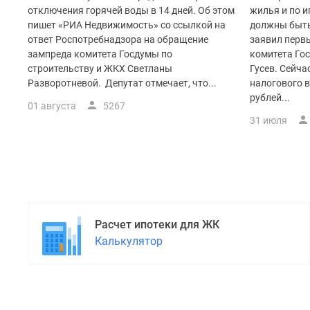
отключения горячей воды в 14 дней. Об этом
жилья и по 
пишет «РИА Недвижимость» со ссылкой на
должны быть
ответ Роспотребнадзора на обращение
заявил перв
зампреда комитета Госдумы по
комитета Го
строительству и ЖКХ Светланы
Гусев. Сейч
Разворотневой. Депутат отмечает, что...
налогового 
рублей...
01 августа
5267
31 июля
Расчет ипотеки для ЖК
Калькулятор