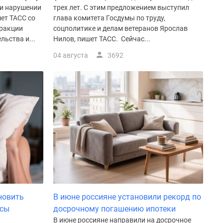
и нарушении
трех лет. С этим предложением выступил
ет ТАСС со
глава комитета Госдумы по труду,
фракции
соцполитике и делам ветеранов Ярослав
ьства и...
Нилов, пишет ТАСС. Сейчас...
04 августа
3692
новить
В июне россияне установили рекорд по
асы
досрочному погашению ипотеки
В июне россияне направили на досрочное