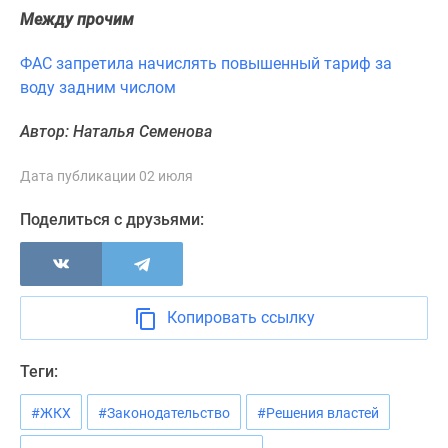
Между прочим
Панорамы
новостроек
ФАС запретила начислять повышенный тариф за
1-
воду задним числом
комнатные
Субсидированная
Автор: Наталья Семенова
застройщиком
Мнение
Дата публикации 02 июля
эксперта
Студии
Поделиться с друзьями:
Ипотечный
калькулятор
Новости
недвижимости
Копировать ссылку
Новостройки
Ленинградской
Теги:
области
ИТ-
#ЖКХ
#Законодательство
#Решения властей
ипотека