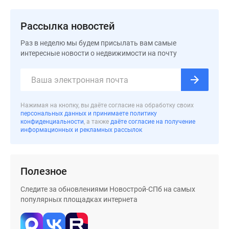
Коттеджные
поселки
Рассылка новостей
в
Ленинградской
Раз в неделю мы будем присылать вам самые
интересные новости о недвижимости на почту
обл
Готовые
коттеджные
поселки
Строящиеся
Нажимая на кнопку, вы даёте согласие на обработку своих
персональных данных и принимаете политику
коттеджные
конфиденциальности
, а также
даёте согласие на получение
поселки
информационных и рекламных рассылок
Коттеджные
поселки
у
Полезное
леса
Следите за обновлениями Новострой-СПб на самых
Коттеджные
популярных площадках интернета
поселки
у
водоема