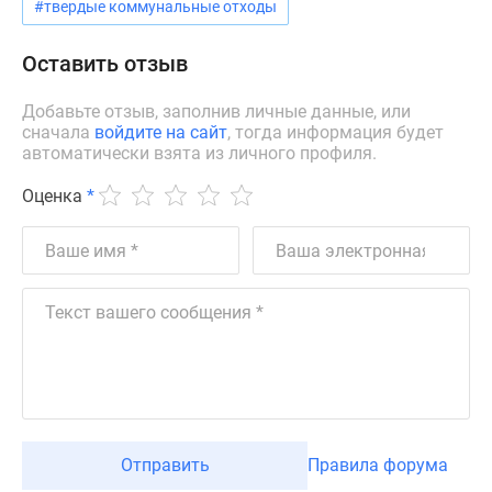
Квартиры
#твердые коммунальные отходы
со
скидками
Оставить отзыв
до
25%
Добавьте отзыв, заполнив личные данные, или
сначала
войдите на сайт
, тогда информация будет
Новостройки
автоматически взята из личного профиля.
премиум-
класса
Оценка
*
Новостройки
бизнес-
класса
Дома
и
коттеджи
Коттеджные
поселки
в
Санкт-
Отправить
Правила форума
Петербурге