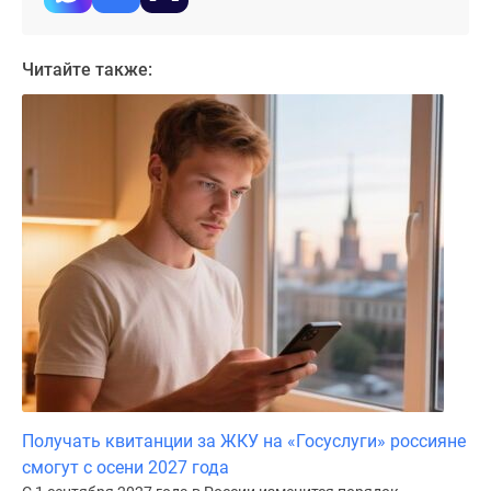
Коттеджные
поселки
Читайте также:
в
ипотеку
Бизнес-
центры
Коттеджи
Траншевая
ипотека
Скидки
и
акции
Макс
Рассрочка
Получать квитанции за ЖКУ на «Госуслуги» россияне
смогут с осени 2027 года