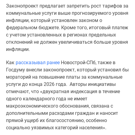
комнатные
Законопроект предлагает запретить рост тарифов за
и
коммунальные услуги выше прогнозируемого уровня
более
инфляции, который установлен законом о
Готовые
федеральном бюджете. Кроме того, итоговый платеж
новостройки
с учетом установленных в регионах предельных
3-
отклонений не должен увеличиваться больше уровня
комнатные
инфляции.
Военная
ипотека
Как
рассказывал ранее
Новострой-СПб, также в
Покупателю
Госдуму внесли законопроект, который установил бы
Новостройки
мораторий на повышение платы за коммунальные
Санкт-
услуги до конца 2026 года. Авторы инициативы
Петербурга
отмечают, что «двукратная индексация в течение
Видеообзор
одного календарного года не имеет
новостроек
макроэкономического обоснования, связана с
Семейная
дополнительными расходами граждан и наносит
ипотека
прямой ущерб их благосостоянию, особенно
Аналитика
социально уязвимых категорий населения».
рынка