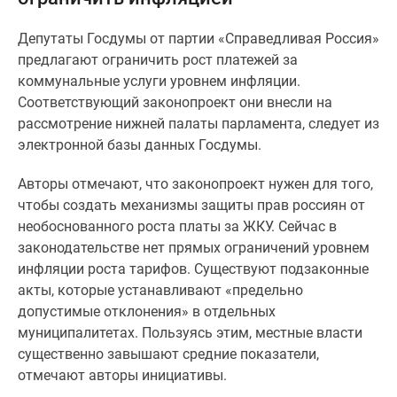
и
застройщики
Депутаты Госдумы от партии «Справедливая Россия»
Коммерческие
предлагают ограничить рост платежей за
помещения
коммунальные услуги уровнем инфляции.
Квартиры
Соответствующий законопроект они внесли на
на
рассмотрение нижней палаты парламента, следует из
карте
электронной базы данных Госдумы.
Эксперты
и
Авторы отмечают, что законопроект нужен для того,
авторы
чтобы создать механизмы защиты прав россиян от
Машино-
необоснованного роста платы за ЖКУ. Сейчас в
места
законодательстве нет прямых ограничений уровнем
Специальные
инфляции роста тарифов. Существуют подзаконные
предложения
акты, которые устанавливают «предельно
Апартаменты
допустимые отклонения» в отдельных
Новостройки
муниципалитетах. Пользуясь этим, местные власти
на
существенно завышают средние показатели,
карте
отмечают авторы инициативы.
4-