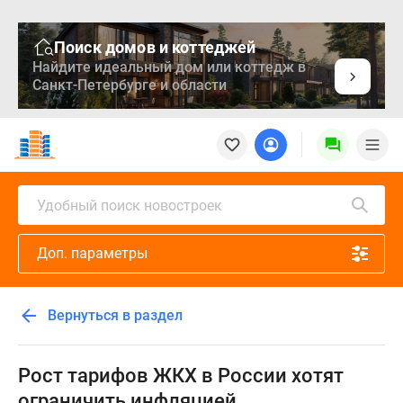
Поиск домов и коттеджей
Найдите идеальный дом или коттедж в
Санкт-Петербурге и области
Новостройки
Квартиры
Ипотека
Медиа
Удобный поиск новостроек
О
проекте
Доп. параметры
Контакты
Реклама
на
Вернуться в раздел
сайте
Vk
Дзен
Рост тарифов ЖКХ в России хотят
Продавцы
ограничить инфляцией