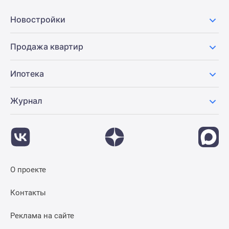
Панорамы
Новостройки
новостроек
1-
Продажа квартир
комнатные
Субсидированная
застройщиком
Ипотека
Мнение
эксперта
Журнал
Студии
Ипотечный
калькулятор
Новости
недвижимости
О проекте
Новостройки
Ленинградской
Контакты
области
ИТ-
Реклама на сайте
ипотека