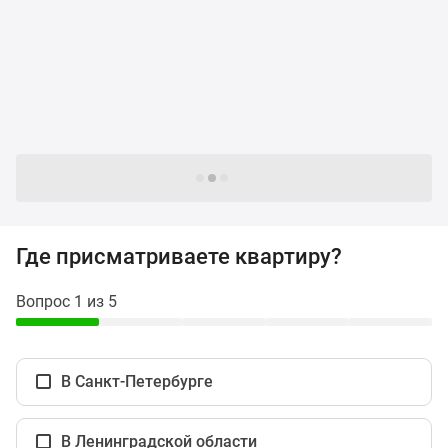
и
застройщики
Коммерческие
помещения
Квартиры
на
карте
Эксперты
Следующие -24 жилых комплекса
и
авторы
Машино-
Где присматриваете квартиру?
места
Специальные
Вопрос 1 из 5
предложения
Апартаменты
Новостройки
В Санкт-Петербурге
на
карте
4-
В Ленинградской области