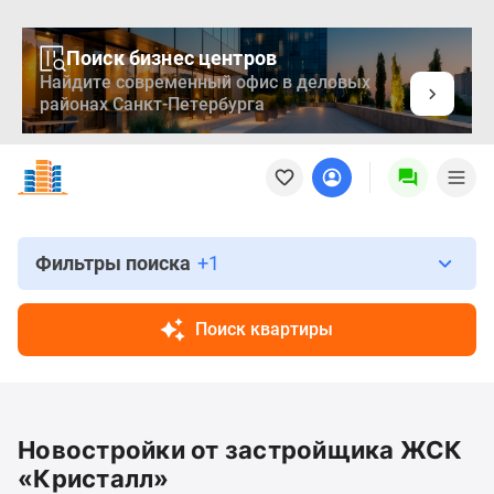
Поиск бизнес центров
Найдите современный офис в деловых
районах Санкт-Петербурга
Новостройки
Квартиры
Ипотека
Медиа
О
Фильтры поиска
+1
проекте
Контакты
Поиск квартиры
Реклама
на
сайте
Vk
Новостройки от застройщика ЖСК
Дзен
Продавцы
«Кристалл»