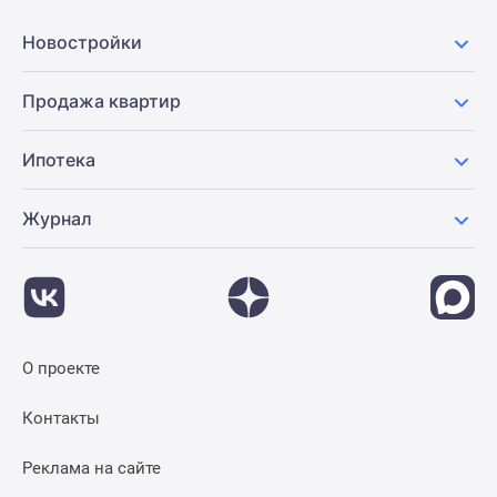
Панорамы
Новостройки
новостроек
1-
Продажа квартир
комнатные
Субсидированная
застройщиком
Ипотека
Мнение
эксперта
Журнал
Студии
Ипотечный
калькулятор
Новости
недвижимости
О проекте
Новостройки
Ленинградской
Контакты
области
ИТ-
Реклама на сайте
ипотека