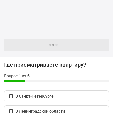
и
застройщики
Коммерческие
помещения
Квартиры
на
карте
Эксперты
Следующие -24 жилых комплекса
и
авторы
Машино-
Где присматриваете квартиру?
места
Специальные
Вопрос 1 из 5
предложения
Апартаменты
Новостройки
В Санкт-Петербурге
на
карте
4-
В Ленинградской области