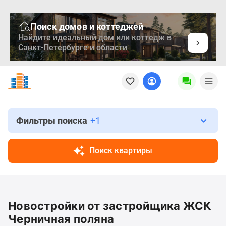
Поиск домов и коттеджей
Найдите идеальный дом или коттедж в
Санкт-Петербурге и области
Новостройки
Квартиры
Ипотека
Медиа
О
Фильтры поиска
+1
проекте
Контакты
Поиск квартиры
Реклама
на
сайте
Vk
Новостройки от застройщика ЖСК
Дзен
Продавцы
Черничная поляна