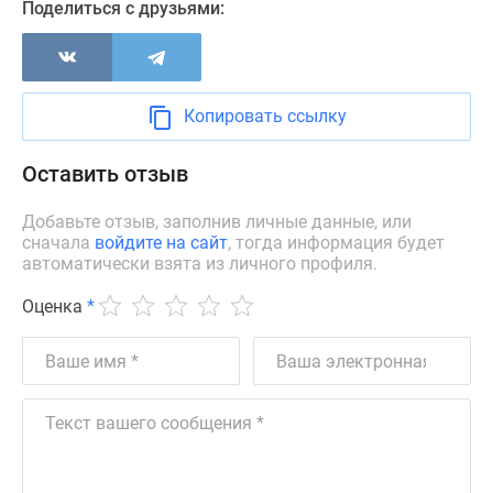
Поделиться с друзьями:
Коттеджные
поселки
в
Ленинградской
Копировать ссылку
обл
Готовые
Оставить отзыв
коттеджные
поселки
Добавьте отзыв, заполнив личные данные, или
Строящиеся
сначала
войдите на сайт
, тогда информация будет
коттеджные
автоматически взята из личного профиля.
поселки
Коттеджные
Оценка
*
поселки
у
леса
Коттеджные
поселки
у
водоема