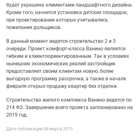
Квартиры
будет украшена элементами ландшафтного дизайна.
со
Кроме того, начнется установка детских площадок,
скидками
при проектировании которых учитывались
до
пожелания дольщиков.
25%
Новостройки
В данный момент ведется строительство 2 и 3
премиум-
очереди. Проект комфорт-класса Ванино является
класса
гибким и клиентоориентированным. Так в условиях
Новостройки
нынешних экономических реалий застройщик
бизнес-
предоставляет своим клиентам новую, более
класса
выгодную программу рассрочки, а также в начале
Дома
февраля открыл продажу квартир без отделки.
и
коттеджи
Строительство жилого комплекса Ванино ведется по
Коттеджные
214 ФЗ. Завершение всего проекта запланировано на
поселки
2019 год.
в
Санкт-
Дата публикации 06 марта 2015
Петербурге