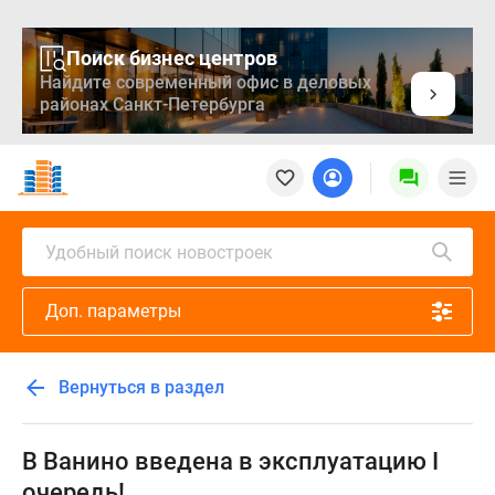
Поиск бизнес центров
Найдите современный офис в деловых
районах Санкт-Петербурга
Новостройки
Квартиры
Ипотека
Медиа
Удобный поиск новостроек
О
проекте
Доп. параметры
Контакты
Реклама
на
Вернуться в раздел
сайте
Vk
Дзен
В Ванино введена в эксплуатацию I
Продавцы
очередь!