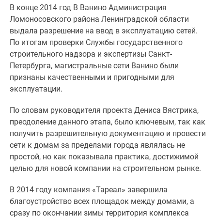
В конце 2014 год В Ванино Администрация
Панорамы
Ломоносовского района Ленинградской области
новостроек
выдала разрешение на ввод в эксплуатацию сетей.
1-
По итогам проверки Службы государственного
комнатные
строительного надзора и экспертизы Санкт-
Субсидированная
Петербурга, магистральные сети Ванино были
застройщиком
признаны качественными и пригодными для
Мнение
эксплуатации.
эксперта
Студии
По словам руководителя проекта Дениса Вястрика,
Ипотечный
преодоление данного этапа, было ключевым, так как
калькулятор
получить разрешительную документацию и провести
Новости
сети к домам за пределами города являлась не
недвижимости
простой, но как показывала практика, достижимой
Новостройки
целью для новой компании на строительном рынке.
Ленинградской
области
В 2014 году компания «Тареал» завершила
ИТ-
благоустройство всех площадок между домами, а
ипотека
сразу по окончании зимы территория комплекса