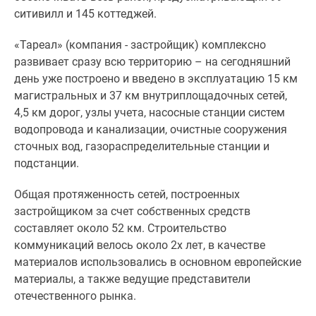
комнатные
ситивилл и 145 коттеджей.
и
более
«Тареал» (компания - застройщик) комплексно
Готовые
развивает сразу всю территорию – на сегодняшний
новостройки
день уже построено и введено в эксплуатацию 15 км
3-
магистральных и 37 км внутриплощадочных сетей,
комнатные
4,5 км дорог, узлы учета, насосные станции систем
Военная
водопровода и канализации, очистные сооружения
ипотека
сточных вод, газораспределительные станции и
Покупателю
подстанции.
Новостройки
Общая протяженность сетей, построенных
Санкт-
застройщиком за счет собственных средств
Петербурга
составляет около 52 км. Строительство
Видеообзор
коммуникаций велось около 2х лет, в качестве
новостроек
материалов использовались в основном европейские
Семейная
материалы, а также ведущие представители
ипотека
отечественного рынка.
Аналитика
рынка