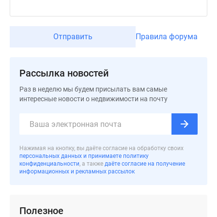
Коттеджные
поселки
в
Отправить
Правила форума
ипотеку
Бизнес-
центры
Рассылка новостей
Коттеджи
Раз в неделю мы будем присылать вам самые
Траншевая
интересные новости о недвижимости на почту
ипотека
Скидки
и
акции
Нажимая на кнопку, вы даёте согласие на обработку своих
Макс
персональных данных и принимаете политику
Рассрочка
конфиденциальности
, а также
даёте согласие на получение
информационных и рекламных рассылок
Полезное