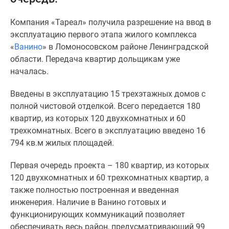
и
застройщики
Компания «Тареал» получила разрешение на ввод в
Коммерческие
эксплуатацию первого этапа жилого комплекса
помещения
«
Ванино
» в Ломоносовском районе Ленинградской
Квартиры
области. Передача квартир дольщикам уже
на
началась.
карте
Эксперты
Введены в эксплуатацию 15 трехэтажных домов с
и
полной чистовой отделкой. Всего передается 180
авторы
квартир, из которых 120 двухкомнатных и 60
Машино-
трехкомнатных. Всего в эксплуатацию введено 16
места
794 кв.м жилых площадей.
Специальные
предложения
Первая очередь проекта – 180 квартир, из которых
Апартаменты
120 двухкомнатных и 60 трехкомнатных квартир, а
Новостройки
также полностью построенная и введенная
на
инженерия. Наличие в Ванино готовых и
карте
функционирующих коммуникаций позволяет
4-
обеспечивать весь район, предусматривающий 99