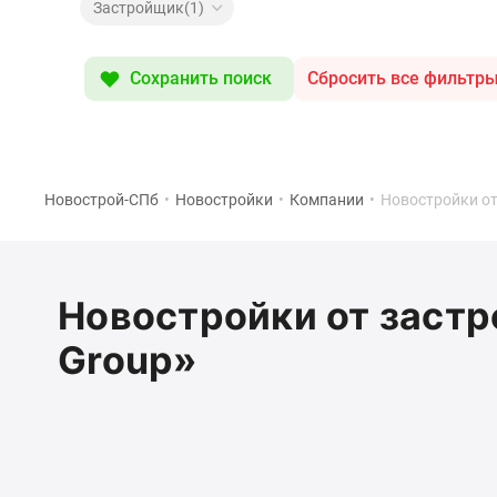
Коммерческие
Застройщик(1)
помещения
Квартиры
на
Сохранить поиск
Сбросить все фильтр
карте
Эксперты
и
авторы
Машино-
места
Новострой-СПб
•
Новостройки
•
Компании
•
Новостройки от
Специальные
предложения
Апартаменты
Новостройки
Новостройки от застр
на
карте
Group»
4-
комнатные
и
более
Готовые
новостройки
3-