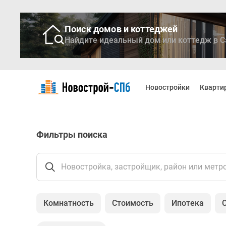
Поиск домов и коттеджей
Найдите идеальный дом или коттедж в С
Новостройки
Квартиры
Новостройки
Кварти
Ипотека
Медиа
О
проекте
Фильтры поиска
Контакты
Реклама
на
сайте
Новостройка, застройщик, район или метр
Vk
Дзен
Продавцы
Комнатность
Стоимость
Ипотека
и
застройщики