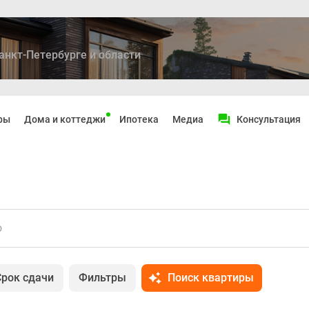
анкт-Петербурге и области
ры
Дома и коттеджи
Ипотека
Медиа
Консультация
о
Срок сдачи
Фильтры
Поиск квартиры