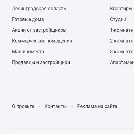
Коттеджные
Ленинградская область
Квартиры
поселки
в
Готовые дома
Студии
Санкт-
Петербурге
Акции от застройщиков
1-комнат
Коттеджные
Коммерческие помещения
2-комнат
поселки
в
Машиноместа
3-комнат
Ленинградской
обл
Продавцы и застройщики
Апартаме
Готовые
коттеджные
поселки
Строящиеся
коттеджные
поселки
Коттеджные
О проекте
Контакты
Реклама на сайте
поселки
у
леса
Коттеджные
поселки