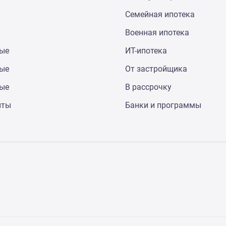
Семейная ипотека
Военная ипотека
ные
ИТ-ипотека
ные
От застройщика
ные
В рассрочку
нты
Банки и программы