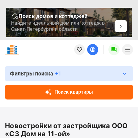
Поиск домов и коттеджей
Найдите идеальный дом или коттедж в
Санкт-Петербурге и области
Новостройки
Квартиры
Ипотека
Медиа
О
Фильтры поиска
+1
проекте
Контакты
Поиск квартиры
Реклама
на
сайте
Vk
Новостройки от застройщика ООО
Дзен
Продавцы
«СЗ Дом на 11-ой»