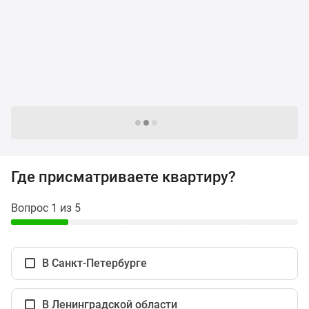
и
застройщики
Коммерческие
помещения
Квартиры
на
карте
Эксперты
Следующие -24 жилых комплекса
и
авторы
Машино-
Где присматриваете квартиру?
места
Специальные
Вопрос 1 из 5
предложения
Апартаменты
Новостройки
В Санкт-Петербурге
на
карте
4-
В Ленинградской области