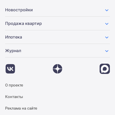
Панорамы
Новостройки
новостроек
1-
Продажа квартир
комнатные
Субсидированная
застройщиком
Ипотека
Мнение
эксперта
Журнал
Студии
Ипотечный
калькулятор
Новости
недвижимости
О проекте
Новостройки
Ленинградской
Контакты
области
ИТ-
Реклама на сайте
ипотека