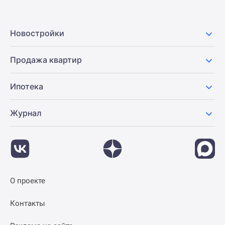
Панорамы
новостроек
Новостройки
1-
комнатные
Субсидированная
Продажа квартир
застройщиком
Мнение
Ипотека
эксперта
Студии
Журнал
Ипотечный
калькулятор
Новости
недвижимости
Новостройки
Ленинградской
О проекте
области
Контакты
ИТ-
ипотека