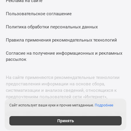
Реклама на сайте
Квартиры
со
Пользовательское соглашение
скидками
до
Политика обработки персональных данных
25%
Новостройки
Правила применения рекомендательных технологий
премиум-
класса
Согласие на получение информационных и рекламных
Новостройки
рассылок
бизнес-
класса
На сайте применяются рекомендательные технологии
Дома
предоставления информации на основе сбора,
и
систематизации и анализа сведений, относящихся к
коттеджи
предпочтениям пользователей сети «Интернет»,
Коттеджные
находящихся на территории Российской Федерации.
Сайт использует ваши куки и прочие метаданные.
Подробнее
поселки
в
© 2011—2026 Новострой-СПб. Все права защищены. Всё,
что нужно знать о новостройках
Санкт-
Принять
Петербурге