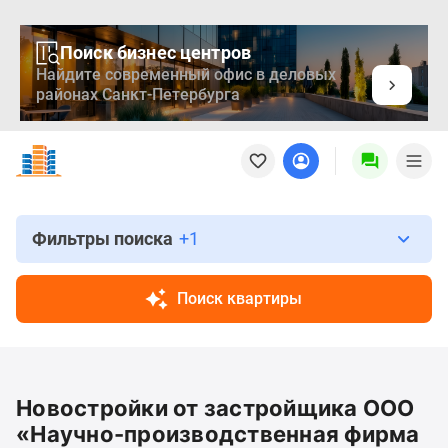
Поиск бизнес центров
Найдите современный офис в деловых
районах Санкт-Петербурга
Новостройки
Квартиры
Ипотека
Медиа
О
Фильтры поиска
+1
проекте
Контакты
Поиск квартиры
Реклама
на
сайте
Vk
Новостройки от застройщика ООО
Дзен
Продавцы
«Научно-производственная фирма