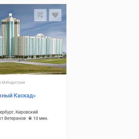
осмотреть ещё
1
к М-Индустрия
ный Каскад»
ербург, Кировский
кт Ветеранов
10 мин.