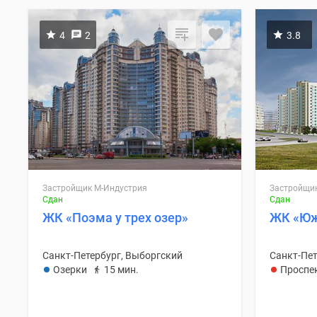
4
2
3.8
П
Застройщик М-Индустрия
Застройщи
Сдан
Сдан
ЖК «Поэма у трех озер»
ЖК «Юж
Санкт-Петербург, Выборгский
Санкт-Пет
Озерки
15 мин.
Проспе