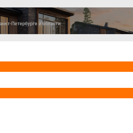
анкт-Петербурге и области
ры
Дома и коттеджи
Ипотека
Медиа
Консультация