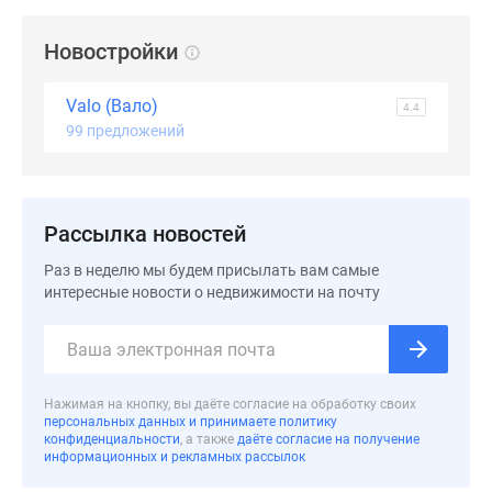
Коттеджные
Новостройки
поселки
в
ипотеку
Valo (Вало)
4.4
Бизнес-
99 предложений
центры
Коттеджи
Траншевая
Рассылка новостей
ипотека
Скидки
Раз в неделю мы будем присылать вам самые
и
интересные новости о недвижимости на почту
акции
Макс
Рассрочка
Нажимая на кнопку, вы даёте согласие на обработку своих
персональных данных и принимаете политику
конфиденциальности
, а также
даёте согласие на получение
информационных и рекламных рассылок