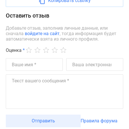
Копировать ссылку
Коттеджные
поселки
Оставить отзыв
в
Ленинградской
Добавьте отзыв, заполнив личные данные, или
обл
сначала
войдите на сайт
, тогда информация будет
Готовые
автоматически взята из личного профиля.
коттеджные
Оценка
*
поселки
Строящиеся
коттеджные
поселки
Коттеджные
поселки
у
леса
Коттеджные
поселки
Отправить
Правила форума
у
водоема