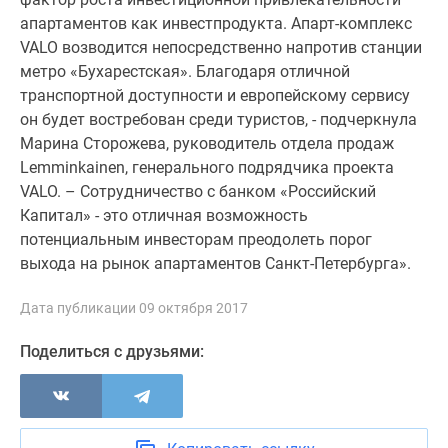
Квартиры
апартаментов как инвестпродукта. Апарт-комплекс
со
VALO возводится непосредственно напротив станции
скидками
метро «Бухарестская». Благодаря отличной
до
транспортной доступности и европейскому сервису
25%
он будет востребован среди туристов, - подчеркнула
Новостройки
Марина Сторожева, руководитель отдела продаж
премиум-
Lemminkainen, генерального подрядчика проекта
класса
VALO. – Сотрудничество с банком «Российский
Новостройки
Капитал» - это отличная возможность
бизнес-
потенциальным инвесторам преодолеть порог
класса
выхода на рынок апартаментов Санкт-Петербурга».
Дома
и
Дата публикации 09 октября 2017
коттеджи
Коттеджные
Поделиться с друзьями:
поселки
в
Санкт-
Петербурге