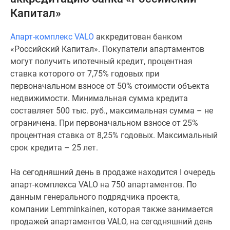
и
Капитал»
застройщики
Коммерческие
Апарт-комплекс VALO
аккредитован банком
помещения
«Российский Капитал». Покупатели апартаментов
Квартиры
могут получить ипотечный кредит, процентная
на
ставка которого от 7,75% годовых при
карте
первоначальном взносе от 50% стоимости объекта
Эксперты
недвижимости. Минимальная сумма кредита
и
составляет 500 тыс. руб., максимальная сумма – не
авторы
ограничена. При первоначальном взносе от 25%
Машино-
процентная ставка от 8,25% годовых. Максимальный
места
срок кредита – 25 лет.
Специальные
предложения
На сегодняшний день в продаже находится I очередь
Апартаменты
апарт-комплекса VALO на 750 апартаментов. По
Новостройки
данным генерального подрядчика проекта,
на
компании Lemminkainen, которая также занимается
карте
продажей апартаментов VALO, на сегодняшний день
4-