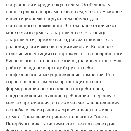
популярность среди покупателей. Особенность
Панорамы
нашего рынка апартаментов в том, что это – скорее
новостроек
инвестиционный продукт, чем объект для
1-
постоянного проживания. В этом наше отличие от
комнатные
московского рынка апартаментов. В столице
Субсидированная
апартаменты, прежде всего, рассматривают как
застройщиком
разновидность жилой недвижимости. Ключевое
Мнение
отличие инвестиций в апартаменты - в прозрачности
эксперта
бизнеса апарт-отелей и сервисе для инвесторов. Всю
Студии
работу по сдаче в аренду берут на себя
Ипотечный
профессиональные управляющие компании. Рост
калькулятор
спроса на апартаменты происходит за счет
Новости
формирования нового класса потребителей,
недвижимости
предъявляющих высокие требования к сервису в
Новостройки
местах проживания, а также за счет «перетекания»
Ленинградской
потребителей из рынка «серой» аренды в жилых
области
домах. Повышение привлекательности Санкт-
ИТ-
Петербурга как туристического центра - еще один
ипотека
фактор роста инвестиционной привлекательности