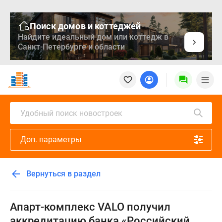
Поиск домов и коттеджей
Найдите идеальный дом или коттедж в
Санкт-Петербурге и области
Новостройки
Квартиры
Ипотека
Медиа
Удобный поиск новостроек
О
проекте
Доп. параметры
Контакты
Реклама
на
Вернуться в раздел
сайте
Vk
Дзен
Апарт-комплекс VALO получил
Продавцы
аккредитацию банка «Российский