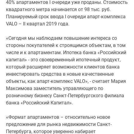
40% апартаментов I очереди уже проданы. Стоимость
комнатные
квадратного метра начинается от 98 тыс. руб.
и
Планируемый срок ввода I очереди апарт-комплекса
более
VALO – II квартал 2019 года.
Готовые
новостройки
«Сегодня мы наблюдаем повышение интереса со
3-
стороны покупателей к строящимся объектам, в том
комнатные
числе и к апартаментам. Ипотека банка «Российский
Военная
капитал» - это своевременный ипотечный продукт,
ипотека
который расширяет возможности клиентов банка
Покупателю
инвестировать средства в новые качественные
Новостройки
объекты, как апарт-комплекс VALO», - считает Мария
Санкт-
Максимова заместитель управляющего по
Петербурга
розничному бизнесу Санкт-Петербургского филиала
Видеообзор
банка «Российский Капитал».
новостроек
Семейная
«Формат апартаментов – относительно новое
ипотека
предложение для рынка недвижимости Санкт-
Аналитика
Петербурга, которое уверенно набирает
рынка