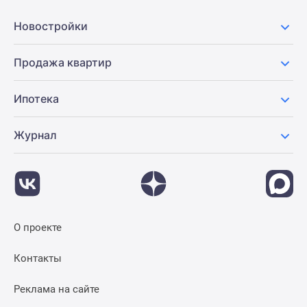
Панорамы
Новостройки
новостроек
1-
Продажа квартир
комнатные
Субсидированная
застройщиком
Ипотека
Мнение
эксперта
Журнал
Студии
Ипотечный
калькулятор
Новости
недвижимости
О проекте
Новостройки
Ленинградской
Контакты
области
ИТ-
Реклама на сайте
ипотека