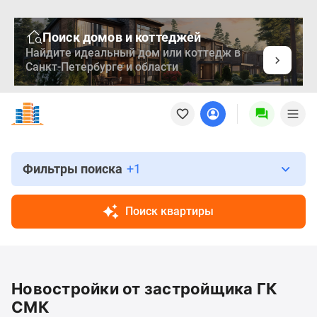
Поиск домов и коттеджей
Найдите идеальный дом или коттедж в
Санкт-Петербурге и области
Новостройки
Квартиры
Ипотека
Медиа
О
Фильтры поиска
+1
проекте
Контакты
Поиск квартиры
Реклама
на
сайте
Vk
Новостройки от застройщика ГК
Дзен
Продавцы
СМК