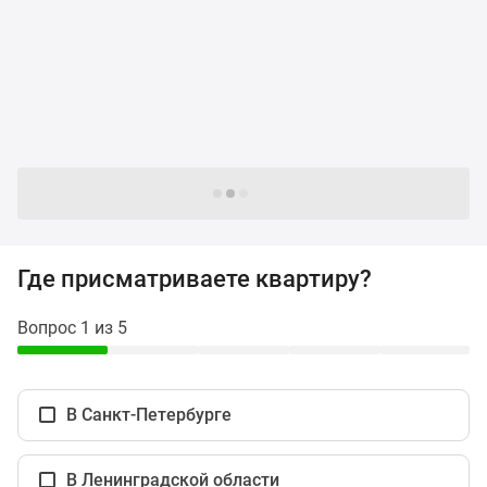
и
застройщики
Коммерческие
помещения
Квартиры
на
карте
Эксперты
Следующие -24 жилых комплекса
и
авторы
Машино-
Где присматриваете квартиру?
места
Специальные
Вопрос 1 из 5
предложения
Апартаменты
Новостройки
В Санкт-Петербурге
на
карте
4-
В Ленинградской области