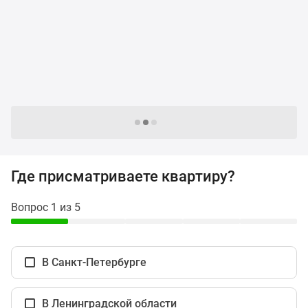
и
застройщики
Коммерческие
помещения
Квартиры
на
карте
Эксперты
Следующие -24 жилых комплекса
и
авторы
Машино-
Где присматриваете квартиру?
места
Специальные
Вопрос 1 из 5
предложения
Апартаменты
Новостройки
В Санкт-Петербурге
на
карте
4-
В Ленинградской области