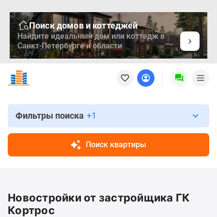
Поиск домов и коттеджей
Найдите идеальный дом или коттедж в
Санкт-Петербурге и области
Новостройки
Квартиры
Ипотека
Медиа
О
Фильтры поиска
+1
проекте
Контакты
Поиск квартиры
Реклама
на
сайте
Vk
Новостройки от застройщика ГК
Дзен
Продавцы
Кортрос