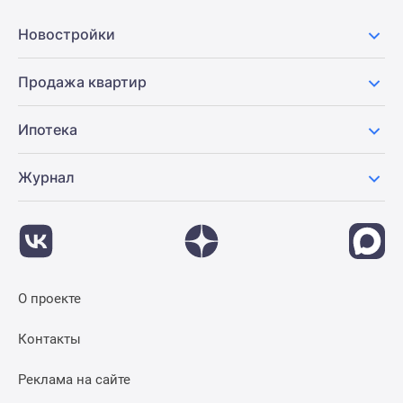
Панорамы
Новостройки
новостроек
1-
Продажа квартир
комнатные
Субсидированная
застройщиком
Ипотека
Мнение
эксперта
Журнал
Студии
Ипотечный
калькулятор
Новости
недвижимости
О проекте
Новостройки
Ленинградской
Контакты
области
ИТ-
Реклама на сайте
ипотека