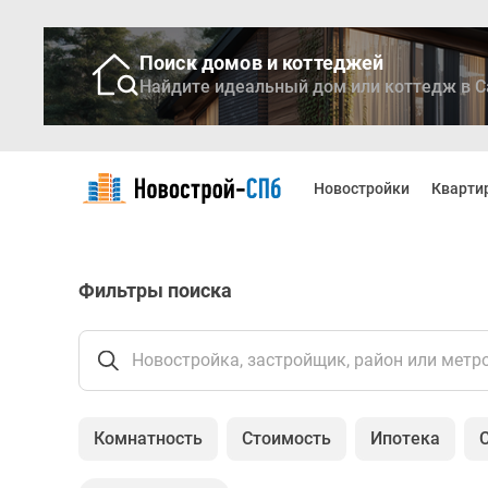
Поиск домов и коттеджей
Найдите идеальный дом или коттедж в С
Новостройки
Квартиры
Новостройки
Кварти
Ипотека
Медиа
О
проекте
Фильтры поиска
Контакты
Реклама
на
сайте
Новостройка, застройщик, район или метр
Vk
Дзен
Продавцы
Комнатность
Стоимость
Ипотека
и
застройщики