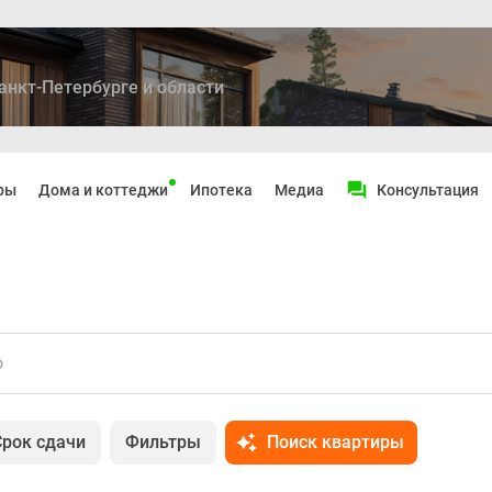
анкт-Петербурге и области
ры
Дома и коттеджи
Ипотека
Медиа
Консультация
о
Срок сдачи
Фильтры
Поиск квартиры