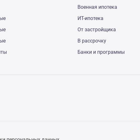
Военная ипотека
ные
ИТ-ипотека
ные
От застройщика
ные
В рассрочку
нты
Банки и программы
ки персональных данных