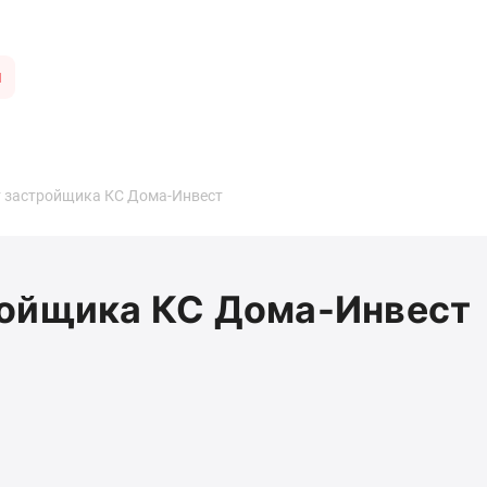
ы
т застройщика КС Дома-Инвест
ройщика КС Дома-Инвест