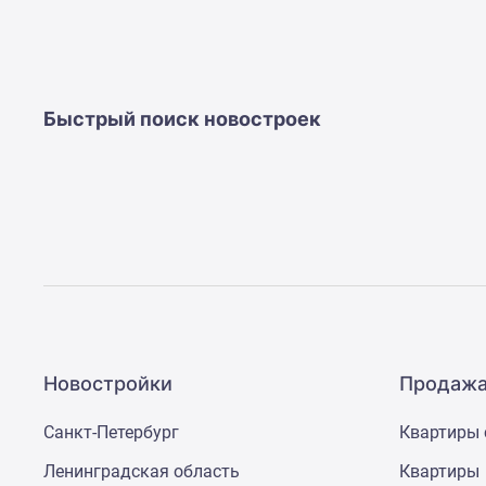
Ипотечный
калькулятор
Новости
недвижимости
Новостройки
Ленинградской
Быстрый поиск новостроек
области
ИТ-
ипотека
Квартиры
со
скидками
до
25%
Новостройки
премиум-
класса
Новостройки
Новостройки
Продажа
бизнес-
класса
Санкт-Петербург
Квартиры 
Дома
и
Ленинградская область
Квартиры
коттеджи