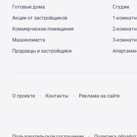
Коттеджные
Готовые дома
Студии
поселки
в
Акции от застройщиков
1-комнат
Санкт-
Коммерческие помещения
2-комнат
Петербурге
Коттеджные
Машиноместа
3-комнат
поселки
в
Продавцы и застройщики
Апартаме
Ленинградской
обл
Готовые
коттеджные
поселки
Строящиеся
коттеджные
О проекте
Контакты
Реклама на сайте
поселки
Коттеджные
поселки
у
леса
Коттеджные
поселки
Пользовательское соглашение
Политика обработ