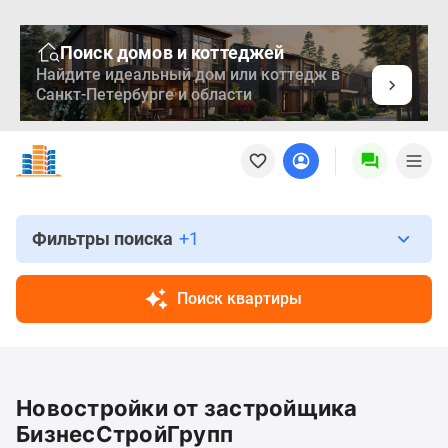
Поиск домов и коттеджей
Найдите идеальный дом или коттедж в
Санкт-Петербурге и области
Новостройки
Квартиры
Ипотека
Медиа
О
Фильтры поиска
+1
проекте
Контакты
Поиск квартиры
Реклама
на
сайте
Vk
Новостройки от застройщика
Дзен
Продавцы
БизнесСтройГрупп