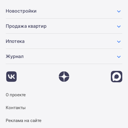
Панорамы
Новостройки
новостроек
1-
Продажа квартир
комнатные
Субсидированная
застройщиком
Ипотека
Мнение
эксперта
Журнал
Студии
Ипотечный
калькулятор
Новости
недвижимости
О проекте
Новостройки
Ленинградской
Контакты
области
ИТ-
Реклама на сайте
ипотека