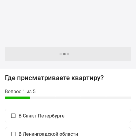
и
застройщики
Коммерческие
помещения
Квартиры
на
карте
Эксперты
Следующие -24 жилых комплекса
и
авторы
Машино-
Где присматриваете квартиру?
места
Специальные
Вопрос 1 из 5
предложения
Апартаменты
Новостройки
В Санкт-Петербурге
на
карте
4-
В Ленинградской области