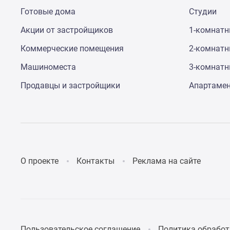
Коттеджные
Готовые дома
Студии
поселки
в
Акции от застройщиков
1-комнат
Санкт-
Коммерческие помещения
2-комнат
Петербурге
Коттеджные
Машиноместа
3-комнат
поселки
в
Продавцы и застройщики
Апартаме
Ленинградской
обл
Готовые
коттеджные
поселки
Строящиеся
коттеджные
О проекте
Контакты
Реклама на сайте
поселки
Коттеджные
поселки
у
леса
Коттеджные
поселки
Пользовательское соглашение
Политика обработ