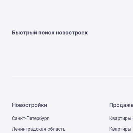
Ипотечный
калькулятор
Новости
недвижимости
Новостройки
Ленинградской
Быстрый поиск новостроек
области
ИТ-
ипотека
Квартиры
со
скидками
до
25%
Новостройки
премиум-
класса
Новостройки
Новостройки
Продажа
бизнес-
класса
Санкт-Петербург
Квартиры 
Дома
и
Ленинградская область
Квартиры
коттеджи