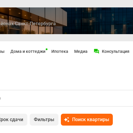
йонах Санкт-Петербурга
ры
Дома и коттеджи
Ипотека
Медиа
Консультация
о
Срок сдачи
Фильтры
Поиск квартиры