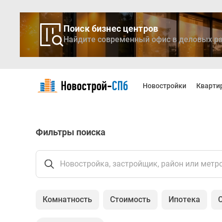
Поиск бизнес центров
Найдите современный офис в деловых ра
Новостройки
Квартиры
Новостройки
Кварти
Ипотека
Медиа
О
проекте
Фильтры поиска
Контакты
Реклама
на
сайте
Новостройка, застройщик, район или метр
Vk
Дзен
Продавцы
Комнатность
Стоимость
Ипотека
и
застройщики