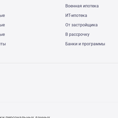
Военная ипотека
ные
ИТ-ипотека
ные
От застройщика
ные
В рассрочку
нты
Банки и программы
ки персональных данных