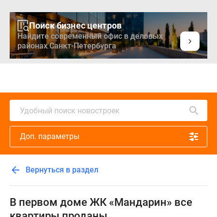
Поиск бизнес центров
Найдите современный офис в деловых
районах Санкт-Петербурга
Новостройки
Квартиры
Ипотека
Медиа
Удобный поиск новостроек
О
проекте
Доп. параметры
Контакты
Реклама
на
Вернуться в раздел
сайте
Vk
Дзен
В первом доме ЖК «Мандарин» все
Продавцы
квартиры проданы