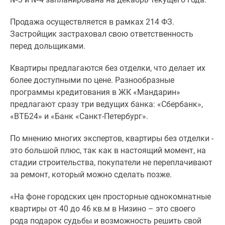
Панорамы
Продажа осуществляется в рамках 214 ФЗ.
новостроек
Застройщик застраховал свою ответственность
1-
перед дольщиками.
комнатные
Субсидированная
Квартиры предлагаются без отделки, что делает их
застройщиком
более доступными по цене. Разнообразные
Мнение
программы кредитования в ЖК «Мандарин»
эксперта
предлагают сразу три ведущих банка: «Сбербанк»,
Студии
«ВТБ24» и «Банк «Санкт-Петербург».
Ипотечный
калькулятор
По мнению многих экспертов, квартиры без отделки -
Новости
это большой плюс, так как в настоящий момент, на
недвижимости
стадии строительства, покупатели не переплачивают
Новостройки
за ремонт, который можно сделать позже.
Ленинградской
области
«На фоне городских цен просторные однокомнатные
ИТ-
квартиры от 40 до 46 кв.м в Низино – это своего
ипотека
рода подарок судьбы и возможность решить свой