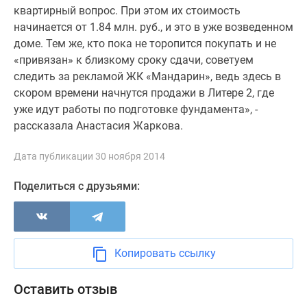
Квартиры
квартирный вопрос. При этом их стоимость
со
начинается от 1.84 млн. руб., и это в уже возведенном
скидками
доме. Тем же, кто пока не торопится покупать и не
до
«привязан» к близкому сроку сдачи, советуем
25%
следить за рекламой ЖК «Мандарин», ведь здесь в
Новостройки
скором времени начнутся продажи в Литере 2, где
премиум-
уже идут работы по подготовке фундамента», -
класса
рассказала Анастасия Жаркова.
Новостройки
бизнес-
Дата публикации 30 ноября 2014
класса
Дома
Поделиться с друзьями:
и
коттеджи
Коттеджные
поселки
Копировать ссылку
в
Санкт-
Оставить отзыв
Петербурге