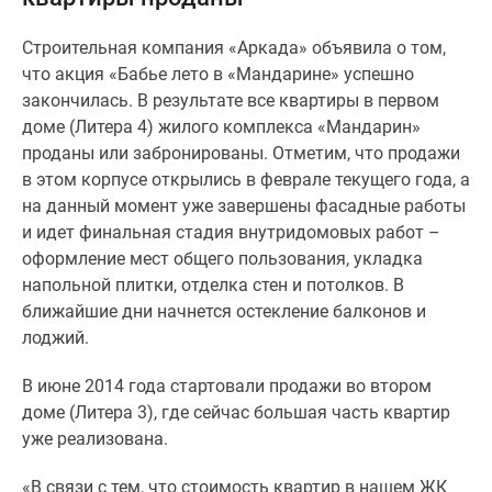
и
застройщики
Строительная компания «Аркада» объявила о том,
Коммерческие
что акция «Бабье лето в «Мандарине» успешно
помещения
закончилась. В результате все квартиры в первом
Квартиры
доме (Литера 4) жилого комплекса «Мандарин»
на
проданы или забронированы. Отметим, что продажи
карте
в этом корпусе открылись в феврале текущего года, а
Эксперты
на данный момент уже завершены фасадные работы
и
и идет финальная стадия внутридомовых работ –
авторы
оформление мест общего пользования, укладка
Машино-
напольной плитки, отделка стен и потолков. В
места
ближайшие дни начнется остекление балконов и
Специальные
лоджий.
предложения
Апартаменты
В июне 2014 года стартовали продажи во втором
Новостройки
доме (Литера 3), где сейчас большая часть квартир
на
уже реализована.
карте
4-
«В связи с тем, что стоимость квартир в нашем ЖК