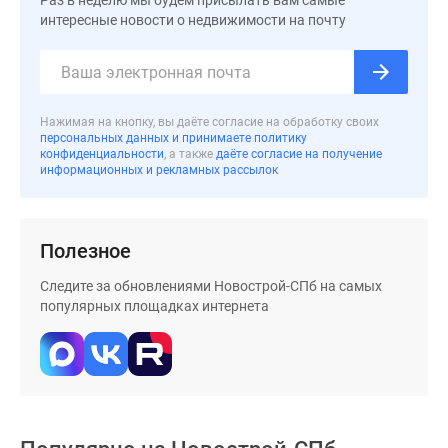
Раз в неделю мы будем присылать вам самые
Коттеджные
интересные новости о недвижимости на почту
поселки
в
ипотеку
Бизнес-
Нажимая на кнопку, вы даёте согласие на обработку своих
персональных данных и принимаете политику
центры
конфиденциальности
, а также
даёте согласие на получение
Коттеджи
информационных и рекламных рассылок
Траншевая
ипотека
Скидки
Полезное
и
акции
Следите за обновлениями Новострой-СПб на самых
популярных площадках интернета
Макс
Рассрочка