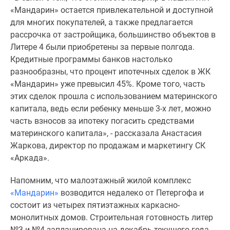
комнатные
«Мандарин» остается привлекательной и доступной
и
для многих покупателей, а также предлагается
более
рассрочка от застройщика, большинство объектов в
Готовые
Литере 4 были приобретены за первые полгода.
новостройки
Кредитные программы банков настолько
3-
разнообразны, что процент ипотечных сделок в ЖК
комнатные
«Мандарин» уже превысил 45%. Кроме того, часть
Военная
этих сделок прошла с использованием материнского
ипотека
капитала, ведь если ребенку меньше 3-х лет, можно
Покупателю
часть взносов за ипотеку погасить средствами
Новостройки
материнского капитала», - рассказала Анастасия
Санкт-
Жаркова, директор по продажам и маркетингу СК
Петербурга
«Аркада».
Видеообзор
новостроек
Напомним, что малоэтажный жилой комплекс
Семейная
«Мандарин»
возводится недалеко от Петергофа и
ипотека
состоит из четырех пятиэтажных каркасно-
Аналитика
монолитных домов. Строительная готовность литер
рынка
№3 и №4 запланирована на декабрь текущего года.