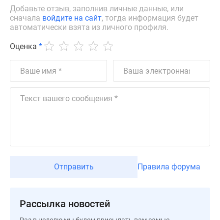
Коттеджные
Добавьте отзыв, заполнив личные данные, или
сначала
войдите на сайт
, тогда информация будет
поселки
автоматически взята из личного профиля.
в
Ленинградской
Оценка
*
обл
Готовые
коттеджные
поселки
Строящиеся
коттеджные
поселки
Коттеджные
поселки
у
Отправить
Правила форума
леса
Коттеджные
поселки
Рассылка новостей
у
водоема