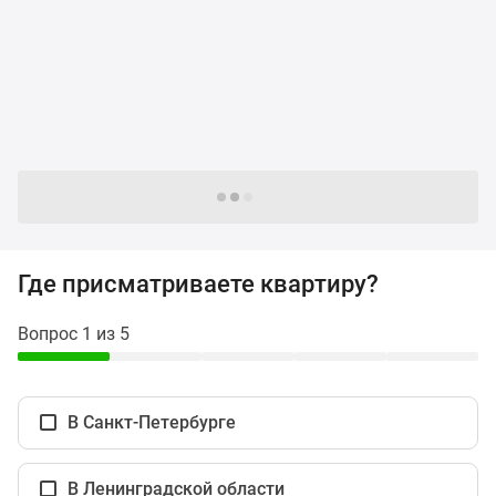
и
застройщики
Коммерческие
помещения
Квартиры
на
карте
Эксперты
Следующие -24 жилых комплекса
и
авторы
Машино-
Где присматриваете квартиру?
места
Специальные
Вопрос 1 из 5
предложения
Апартаменты
Новостройки
В Санкт-Петербурге
на
карте
4-
В Ленинградской области