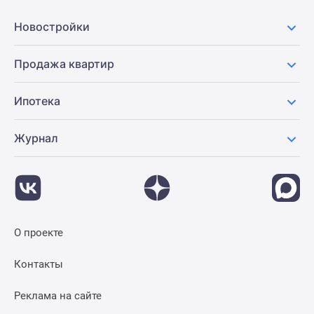
Панорамы
Новостройки
новостроек
1-
Продажа квартир
комнатные
Субсидированная
застройщиком
Ипотека
Мнение
эксперта
Журнал
Студии
Ипотечный
калькулятор
Новости
недвижимости
О проекте
Новостройки
Ленинградской
Контакты
области
ИТ-
Реклама на сайте
ипотека