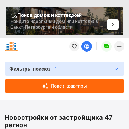
Поиск домов и коттеджей
Найдите идеальный дом или коттедж в
Санкт-Петербурге и области
Новостройки
Квартиры
Ипотека
Медиа
О
Фильтры поиска
+1
проекте
Контакты
Поиск квартиры
Реклама
на
сайте
Vk
Новостройки от застройщика 47
Дзен
Продавцы
регион