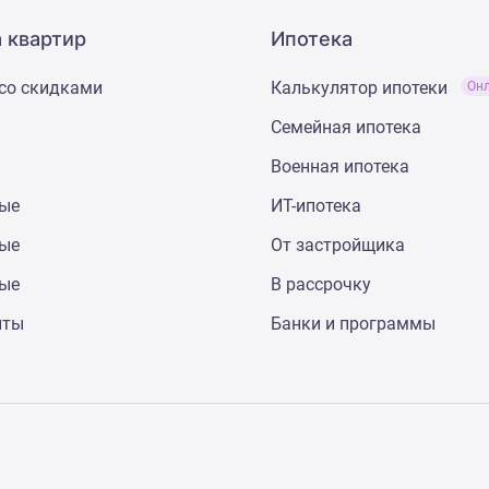
 квартир
Ипотека
со скидками
Калькулятор ипотеки
Он
Семейная ипотека
Военная ипотека
ные
ИТ-ипотека
ные
От застройщика
ные
В рассрочку
нты
Банки и программы