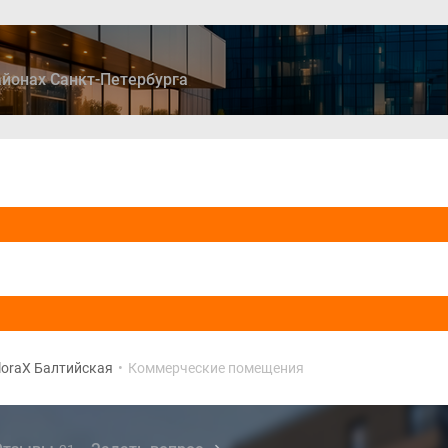
йонах Санкт-Петербурга
ры
Дома и коттеджи
Ипотека
Медиа
Консультация
loraX Балтийская
•
Коммерческие помещения