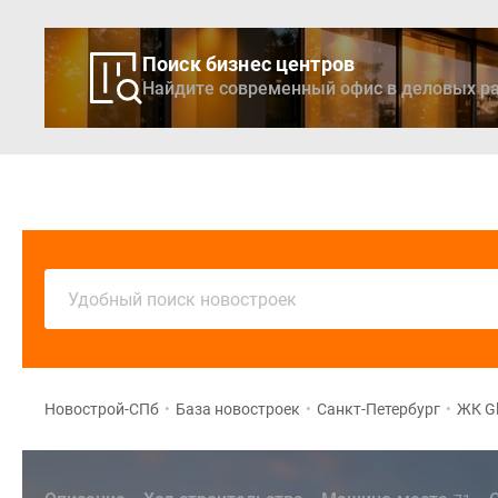
Поиск бизнес центров
Найдите современный офис в деловых ра
Новостройки
Кварти
Удобный поиск новостроек
Новострой-СПб
•
База новостроек
•
Санкт-Петербург
•
ЖК G