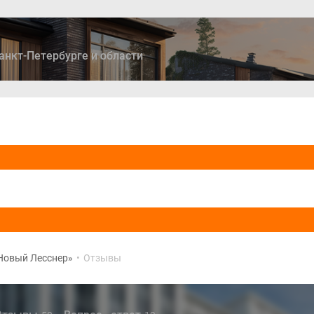
анкт-Петербурге и области
ры
Дома и коттеджи
Ипотека
Медиа
Консультация
Новый Лесснер»
•
Отзывы