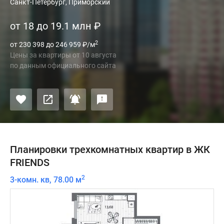
Санкт-Петербург, Приморский
от 18 до 19.1 млн
₽
2
от 230 398 до 246 959
₽
/м
Цены за квартиры
от
10 августа
по данным официального сайта
Планировки трехкомнатных квартир в ЖК
FRIENDS
2
3-комн. кв, 78.00 м