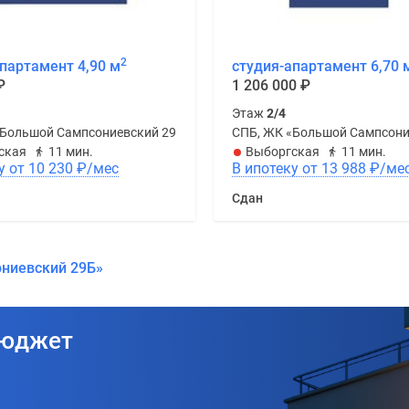
2
партамент 4,90 м
студия-апартамент 6,70 
₽
1 206 000
₽
Этаж
2/4
«Большой Сампсониевский 29Б»
СПБ, ЖК «Большой Сампсони
ская
11 мин.
Выборгская
11 мин.
В ипотеку от 10 230
₽
/мес
В ипотеку от 13 988
₽
/ме
Сдан
ониевский 29Б»
бюджет