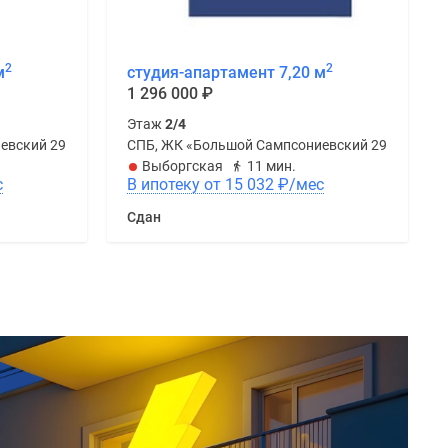
2
2
м
студия-апартамент 7,20 м
1 296 000
₽
Этаж
2/4
евский 29Б»
СПБ, ЖК «Большой Сампсониевский 29Б»
Выборгская
11 мин.
с
В ипотеку от 15 032
₽
/мес
Сдан