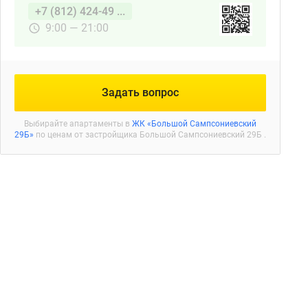
+7 (812) 424-49 ...
9:00 — 21:00
Задать вопрос
Выбирайте апартаменты в
ЖК «Большой Сампсониевский
29Б»
по ценам от застройщика Большой Сампсониевский 29Б .