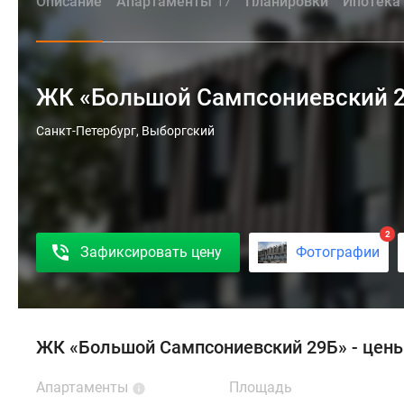
Описание
Апартаменты
Планировки
Ипотека
17
ЖК «Большой Сампсониевский 
ЖК
Санкт-Петербург, Выборгский
«Большой
Сампсониевский
29Б»
-
2
проект
Зафиксировать цену
Фотографии
реновации
исторического
здания.
Обновлены
ЖК «Большой Сампсониевский 29Б» - цены
инженерные
коммуникации,
Апартаменты
Площадь
установлены