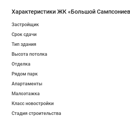
отдельный
Характеристики ЖК «Большой Сампсониевс
вход
с
Застройщик
улицы.
Недвижимость
Срок сдачи
сдается
Тип здания
с
Высота потолка
предчистовой
отделкой.
Отделка
Высота
Рядом парк
потолков
до
Апартаменты
3,5
Малоэтажка
метров.
Класс новостройки
Виды
Стадия строительства
оплаты:
наличный