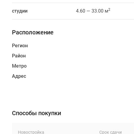
системы
безопасности,
2
студии
4.60 — 33.00 м
организована
приватная
территория
Расположение
дома
Регион
с
открытой
Район
парковкой
Метро
и
детской
Адрес
площадкой.
Здание
расположено
рядом
с
Способы покупки
Выборгским
и
Сампсониевским
Новостройка
Срок сдачи