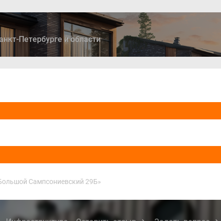
анкт-Петербурге и области
ры
Дома и коттеджи
Ипотека
Медиа
Консультация
Большой Сампсониевский 29Б»