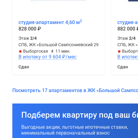
2
студия-апартамент 4,60 м
студия-а
828 000
₽
882 000
Этаж
2/4
Этаж
2/4
СПБ, ЖК «Большой Сампсониевский 29Б»
СПБ, ЖК 
Выборгская
11 мин.
Выборг
В ипотеку от 9 604
₽
/мес
Сдан
Сдан
Посмотреть 17 апартаментов в ЖК «Большой Сампс
Подберем квартиру под ваш 
Выгодные акции, льготные ипотечные ставки,
минимальный первоначальный взнос