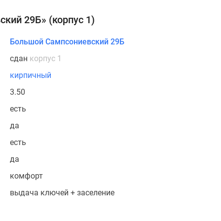
кий 29Б» (корпус 1)
Большой Сампсониевский 29Б
сдан
корпус 1
кирпичный
3.50
есть
да
есть
да
комфорт
выдача ключей + заселение