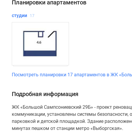
расчет,
Планировки апартаментов
ипотека,
субсидии
студии
17
и
маткапитал,
а
также
рассрочка
30%
на
полгода.
Посмотреть планировки 17 апартаментов в ЖК «Бол
Подробная информация
ЖК «Большой Сампсониевский 29Б» - проект реновац
коммуникации, установлены системы безопасности, 
парковкой и детской площадкой. Здание расположен
минутах пешком от станции метро «Выборгская».