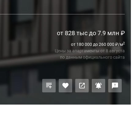
от 828 тыс до 7.9 млн
₽
2
от 180 000 до 260 000
₽
/м
Цены за апартаменты
от
8 августа
по данным официального сайта