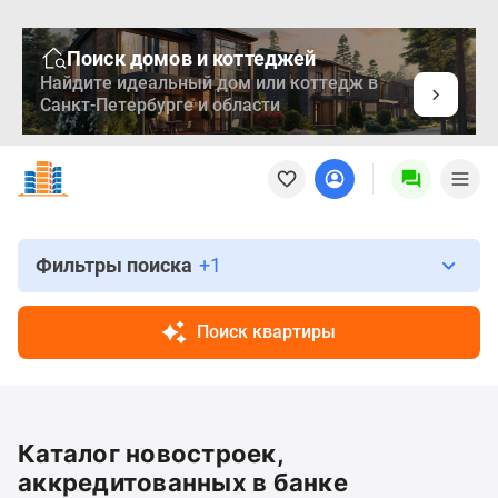
Поиск домов и коттеджей
Найдите идеальный дом или коттедж в
Санкт-Петербурге и области
Новостройки
Квартиры
Ипотека
Медиа
О
Фильтры поиска
+1
проекте
Контакты
Поиск квартиры
Реклама
на
сайте
Vk
Каталог новостроек,
Дзен
Продавцы
аккредитованных в банке