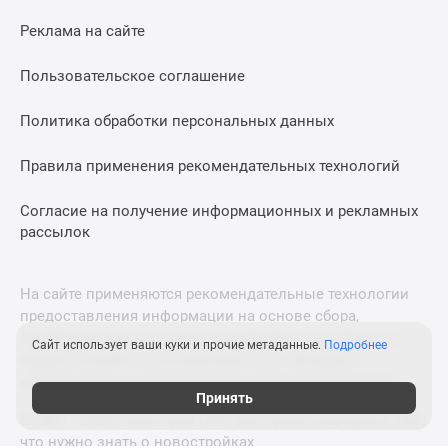
Коттеджные
Реклама на сайте
поселки
в
Пользовательское соглашение
ипотеку
Бизнес-
Политика обработки персональных данных
центры
Коттеджи
Правила применения рекомендательных технологий
Траншевая
Согласие на получение информационных и рекламных
ипотека
рассылок
Скидки
и
акции
На сайте применяются рекомендательные технологии
Макс
предоставления информации на основе сбора,
Рассрочка
систематизации и анализа сведений, относящихся к
Сайт использует ваши куки и прочие метаданные.
Подробнее
предпочтениям пользователей сети «Интернет»,
находящихся на территории Российской Федерации.
Принять
© 2011—2026 Новострой-СПб. Все права защищены. Всё,
что нужно знать о новостройках