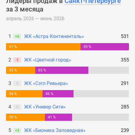
Лидеры продаж в
Санкт-Петербурге
Панорамы
за 3 месяца
новостроек
апрель 2026 — июнь 2026
1-
комнатные
Субсидированная
1
ЖК «Астра Континенталь»
531
+6
застройщиком
61 %
39 %
Мнение
эксперта
2
ЖК «Цветной город»
355
-1
Студии
35 %
65 %
Ипотечный
калькулятор
3
ЖК «Сэтл Ривьера»
291
0
Новости
недвижимости
54 %
46 %
Новостройки
4
ЖК «Универ Сити»
285
0
Ленинградской
области
59 %
41 %
ИТ-
ипотека
5
ЖК «Бионика Заповедная»
239
+3