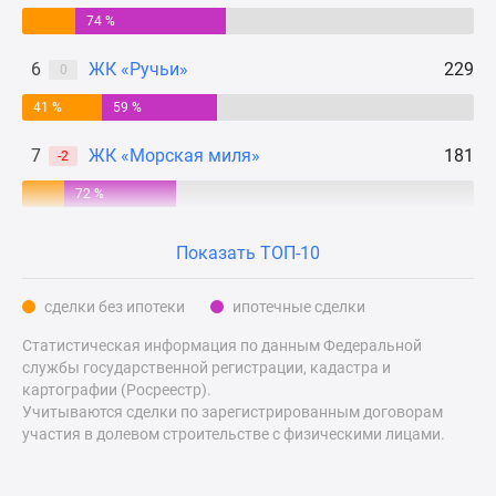
Квартиры
74 %
со
скидками
6
ЖК «Ручьи»
229
0
до
41 %
59 %
25%
Новостройки
7
ЖК «Морская миля»
181
-2
премиум-
класса
72 %
Новостройки
бизнес-
Показать ТОП-10
класса
Дома
сделки без ипотеки
ипотечные сделки
и
Статистическая информация по данным Федеральной
коттеджи
службы государственной регистрации, кадастра и
Коттеджные
картографии (Росреестр).
поселки
Учитываются сделки по зарегистрированным договорам
в
участия в долевом строительстве с физическими лицами.
Санкт-
Петербурге