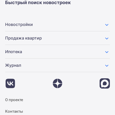
Быстрый поиск новостроек
Коттеджные
поселки
в
Ленинградской
Новостройки
обл
Готовые
Продажа квартир
коттеджные
поселки
Ипотека
Строящиеся
коттеджные
Журнал
поселки
Коттеджные
поселки
у
леса
Коттеджные
О проекте
поселки
у
Контакты
водоема