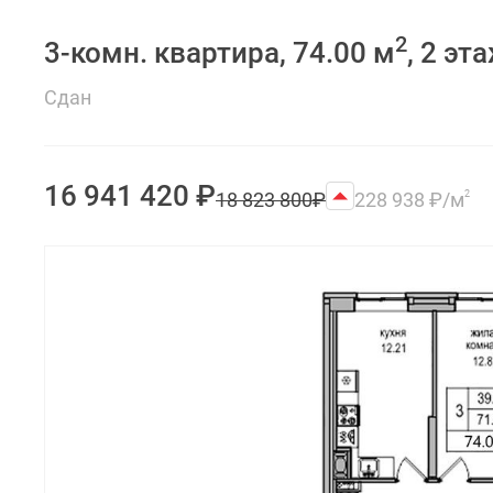
2
3-комн. квартира, 74.00 м
, 2 эт
Сдан
16 941 420
₽
18 823 800
₽
228 938
₽
/м
2