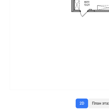
2D
План эт