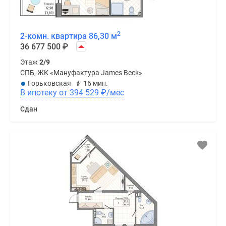
2
2-комн. квартира 86,30 м
36 677 500
₽
Этаж
2/9
СПБ, ЖК «Мануфактура James Beck»
Горьковская
16 мин.
В ипотеку от 394 529
₽
/мес
Сдан