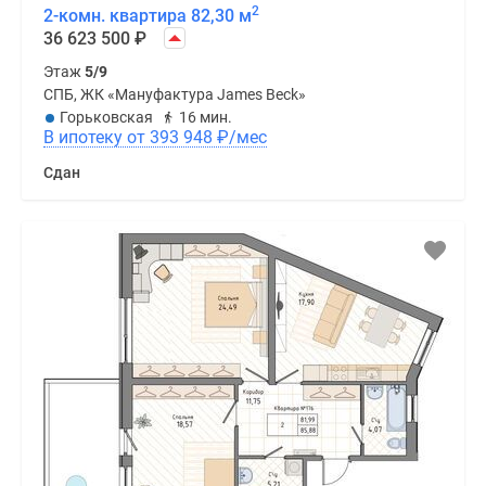
2
2-комн. квартира 82,30 м
36 623 500
₽
Этаж
5/9
СПБ, ЖК «Мануфактура James Beck»
Горьковская
16 мин.
В ипотеку от 393 948
₽
/мес
Сдан