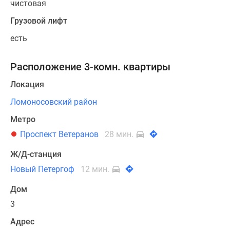
чистовая
Коттеджные
поселки
Грузовой лифт
в
есть
Ленинградской
обл
Расположение 3-комн. квартиры
Готовые
коттеджные
Локация
поселки
Ломоносовский район
Строящиеся
коттеджные
Метро
поселки
Проспект Ветеранов
28 мин.
Коттеджные
Ж/Д-станция
поселки
у
Новый Петергоф
12 мин.
леса
Дом
Коттеджные
поселки
3
у
Адрес
водоема