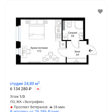
2
студия 24,80 м
6 134 280
₽
Этаж
1/3
ЛО, ЖК «Экография»
Проспект Ветеранов
28 мин.
В ипотеку от 29 386
₽
/мес