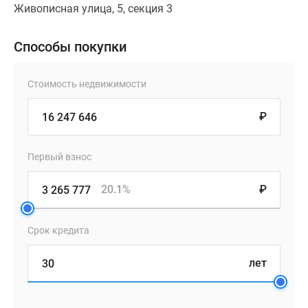
Живописная улица, 5, секция 3
Коттеджные
поселки
Способы покупки
в
ипотеку
Бизнес-
Стоимость недвижимости
центры
Коттеджи
₽
Траншевая
ипотека
Первый взнос
Скидки
и
20.1%
₽
акции
Макс
Рассрочка
Срок кредита
лет