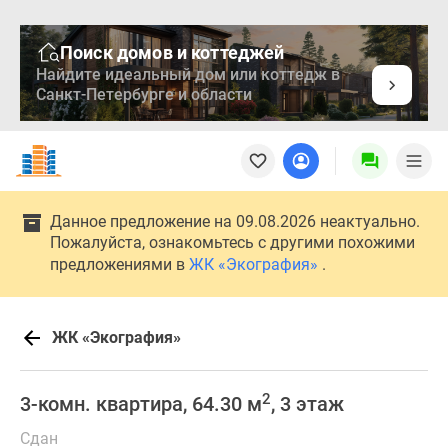
Поиск домов и коттеджей
Найдите идеальный дом или коттедж в
Санкт-Петербурге и области
Новостройки
Квартиры
Ипотека
Медиа
Данное предложение на 09.08.2026 неактуально.
О
Пожалуйста, ознакомьтесь с другими похожими
проекте
предложениями в
ЖК «Экография»
.
Контакты
Реклама
на
ЖК «Экография»
сайте
Vk
2
3-комн. квартира, 64.30 м
, 3 этаж
Дзен
Продавцы
Сдан