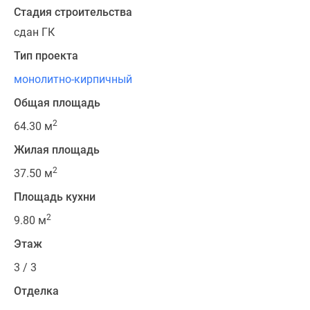
Квартиры
Стадия строительства
со
сдан ГК
скидками
до
Тип проекта
25%
монолитно-кирпичный
Новостройки
Общая площадь
премиум-
класса
2
64.30 м
Новостройки
Жилая площадь
бизнес-
класса
2
37.50 м
Дома
Площадь кухни
и
2
коттеджи
9.80 м
Коттеджные
Этаж
поселки
3 / 3
в
Санкт-
Отделка
Петербурге