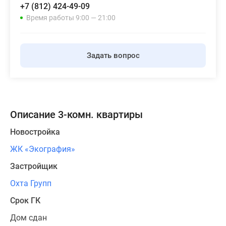
+7 (812) 424-49-09
Панорамы
Время работы 9:00 — 21:00
новостроек
1-
комнатные
Задать вопрос
Субсидированная
застройщиком
Мнение
эксперта
Студии
Описание 3-комн. квартиры
Ипотечный
калькулятор
Новостройка
Новости
ЖК «Экография»
недвижимости
Застройщик
Новостройки
Ленинградской
Охта Групп
области
Срок ГК
ИТ-
ипотека
Дом сдан