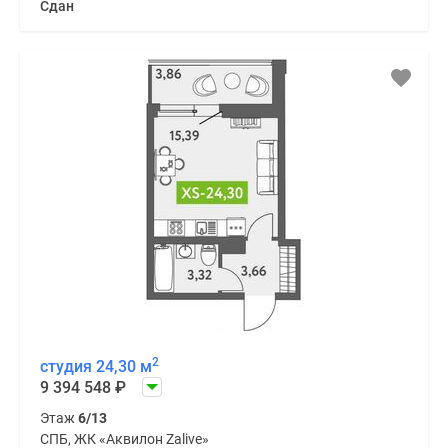
Сдан
2
студия 24,30 м
9 394 548
₽
Этаж
6/13
СПБ, ЖК «Аквилон Zalive»