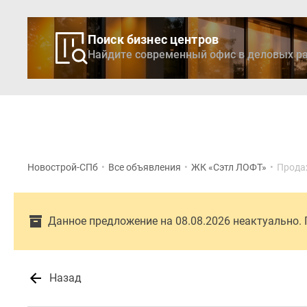
Поиск бизнес центров
Найдите современный офис в деловых ра
Новостройки
Кварти
Новострой-СПб
•
Все объявления
•
ЖК «Сэтл ЛОФТ»
•
Прода
Данное предложение на 08.08.2026 неактуально.
Назад