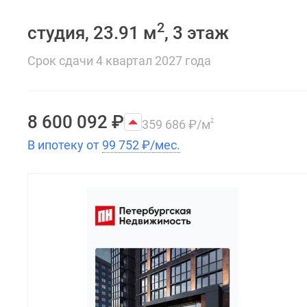
2
студия, 23.91 м
, 3 этаж
Срок сдачи 4 квартал 2027 года
8 600 092
₽
359 686
₽
/м
2
В ипотеку от
99 752
₽
/мес.