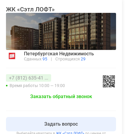
ЖК «Сэтл ЛОФТ»
Петербургская Недвижимость
Сданных
95
|
Строящихся
29
+7 (812) 635-41 ...
Время работы 10:00 — 19:00
Заказать обратный звонок
Задать вопрос
Выбирайте квартиру в
ЖК «Сэтл ЛОФТ»
по ценам от