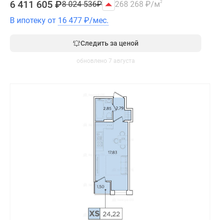
6 411 605
₽
8 024 536
₽
268 268
₽
/м
2
В ипотеку от
16 477
₽
/мес.
Следить за ценой
обновлено 7 августа