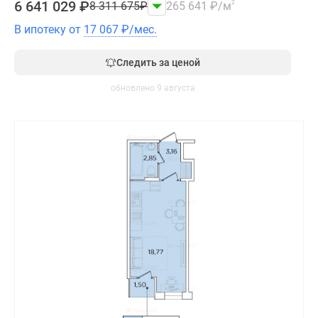
6 641 029
₽
8 311 675
₽
265 641
₽
/м
2
В ипотеку от
17 067
₽
/мес.
Следить за ценой
обновлено 9 августа