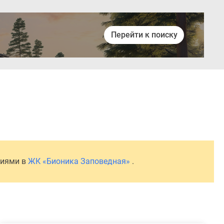
Перейти к поиску
Войти
ниями в
ЖК «Бионика Заповедная»
.