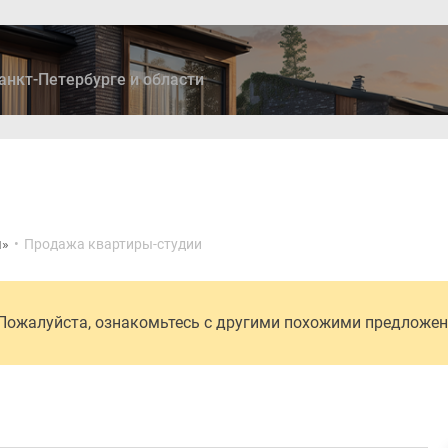
анкт-Петербурге и области
ры
Дома и коттеджи
Ипотека
Медиа
Консультация
я»
•
Продажа квартиры-студии
 Пожалуйста, ознакомьтесь с другими похожими предложе