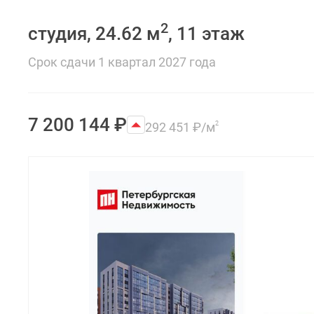
2
студия, 24.62 м
, 11 этаж
Срок сдачи 1 квартал 2027 года
7 200 144
₽
292 451
₽
/м
2