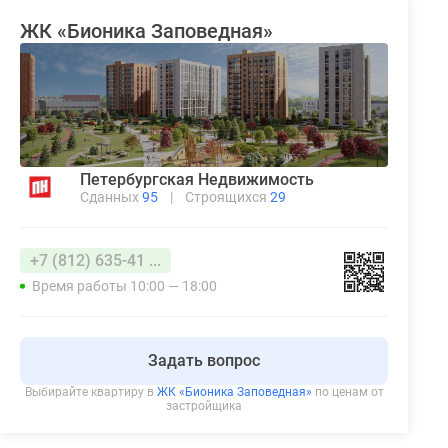
ЖК «Бионика Заповедная»
Петербургская Недвижимость
Сданных
95
|
Строящихся
29
+7 (812) 635-41 ...
Время работы 10:00 — 18:00
Задать вопрос
Выбирайте квартиру в
ЖК «Бионика Заповедная»
по ценам от
застройщика