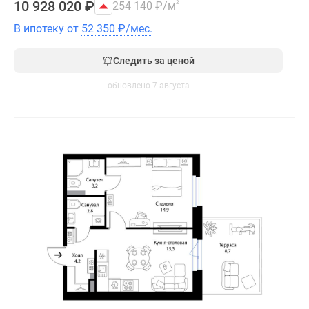
10 928 020
₽
254 140
₽
/м
2
В ипотеку от
52 350
₽
/мес.
Следить за ценой
обновлено 7 августа