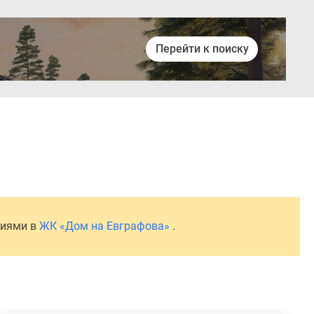
Перейти к поиску
Войти
ниями в
ЖК «Дом на Евграфова»
.