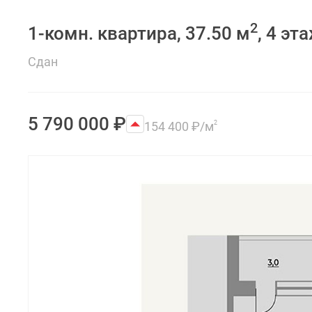
2
1-комн. квартира, 37.50 м
, 4 эт
Сдан
5 790 000
₽
154 400
₽
/м
2