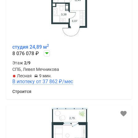
2
студия 24,89 м
8 076 078
₽
Этаж
2/9
СПБ, Левел Мечникова
Лесная
9 мин.
В ипотеку от 37 862
₽
/мес
Строится