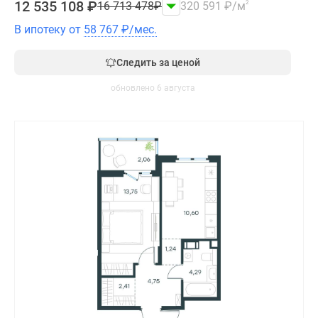
12 535 108
₽
16 713 478
₽
320 591
₽
/м
2
В ипотеку от
58 767
₽
/мес.
Следить за ценой
обновлено 6 августа