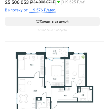
25 506 053
₽
34 008 071
₽
319 625
₽
/м
2
В ипотеку от
119 576
₽
/мес.
Следить за ценой
обновлено 6 августа