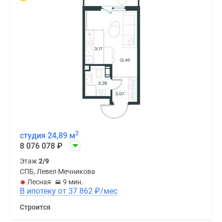
2
студия 24,89 м
8 076 078
₽
Этаж
2/9
СПБ, Левел Мечникова
Лесная
9 мин.
В ипотеку от 37 862
₽
/мес
Строится