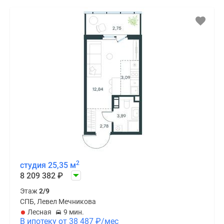
2
студия 25,35 м
8 209 382
₽
Этаж
2/9
СПБ, Левел Мечникова
Лесная
9 мин.
В ипотеку от 38 487
₽
/мес