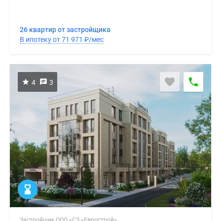
26 квартир от застройщика
В ипотеку от 71 971
₽
/мес
4
3
Застройщик ООО «СЗ «Еврострой»