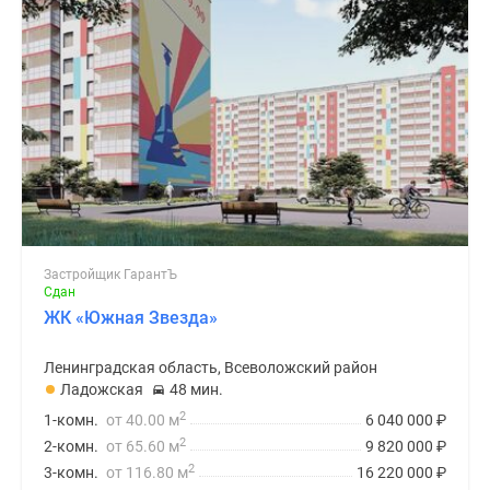
Застройщик ГарантЪ
Сдан
ЖК «Южная Звезда»
Ленинградская область, Всеволожский район
Ладожская
48 мин.
2
1-комн.
от 40.00 м
6 040 000
₽
2
2-комн.
от 65.60 м
9 820 000
₽
2
3-комн.
от 116.80 м
16 220 000
₽