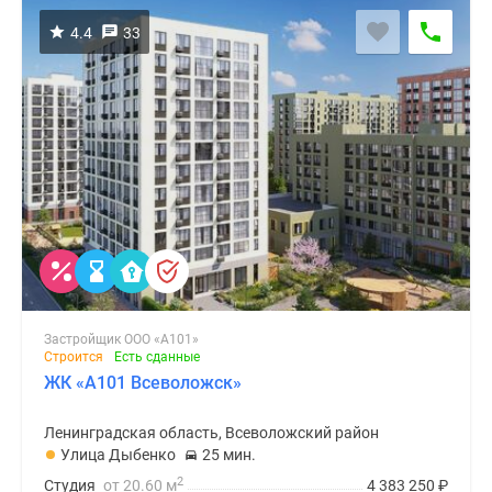
4.4
33
Застройщик ООО «А101»
Строится
Есть сданные
ЖК «А101 Всеволожск»
Ленинградская область, Всеволожский район
Улица Дыбенко
25 мин.
2
Студия
от 20.60 м
4 383 250
₽