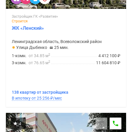
Застройщик ГК «Развитие»
Строится
ЖК «Ленский»
Ленинградская область, Всеволожский район
Улица Дыбенко
25 мин.
2
1-комн.
от 34.85 м
4 412 100
₽
2
3-комн.
от 76.65 м
11 604 810
₽
138 квартир от застройщика
В ипотеку от 25 256
₽
/мес
4