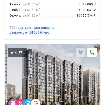
2
1-комн.
от 32.50 м
5 417 808
₽
2
2-комн.
от 47.60 м
6 980 031
₽
2
3-комн.
от 61.90 м
10 390 534
₽
211 квартир от застройщика
В ипотеку от 24 689
₽
/мес
4
4