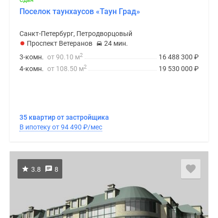
Сдан
Поселок таунхаусов «Таун Град»
Санкт-Петербург, Петродворцовый
Проспект Ветеранов
24 мин.
2
3-комн.
от 90.10 м
16 488 300
₽
2
4-комн.
от 108.50 м
19 530 000
₽
35 квартир от застройщика
В ипотеку от 94 490
₽
/мес
3.8
8