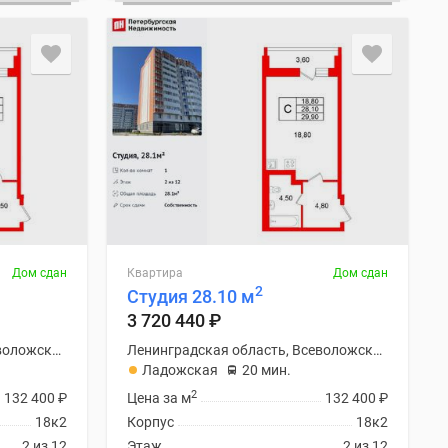
Дом сдан
Квартира
Дом сдан
2
Студия 28.10 м
3 720 440
₽
Ленинградская область, Всеволожский район
Ленинградская область, Всеволожский район
Ладожская
20 мин.
2
132 400
₽
Цена за м
132 400
₽
18к2
Корпус
18к2
2 из 12
Этаж
2 из 12