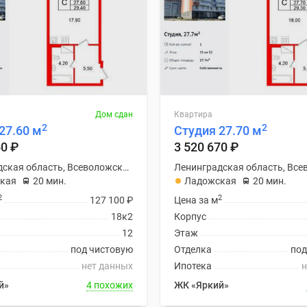
Дом сдан
Квартира
2
2
27.60 м
Студия 27.70 м
60
₽
3 520 670
₽
Ленинградская область, Всеволожский район
кая
20 мин.
Ладожская
20 мин.
2
2
127 100
₽
Цена за м
18к2
Корпус
12
Этаж
под чистовую
Отделка
под
нет данных
Ипотека
н
й»
4 похожих
ЖК «Яркий»