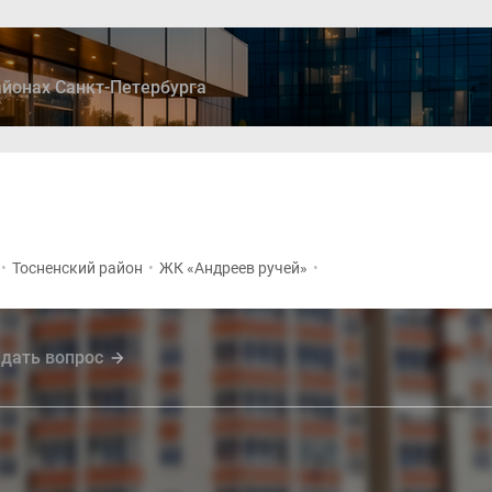
йонах Санкт-Петербурга
ры
Дома и коттеджи
Ипотека
Медиа
Консультация
•
Тосненский район
•
ЖК «Андреев ручей»
•
дать вопрос