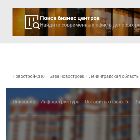
Поиск бизнес центров
Найдите современный офис в деловых ра
Новостройки
Кварти
Новострой-СПб
•
База новостроек
•
Ленинградская область
Описание
Инфраструктура
Оставить отзыв
За