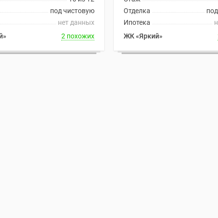
под чистовую
Отделка
под
нет данных
Ипотека
н
й»
2 похожих
ЖК «Яркий»