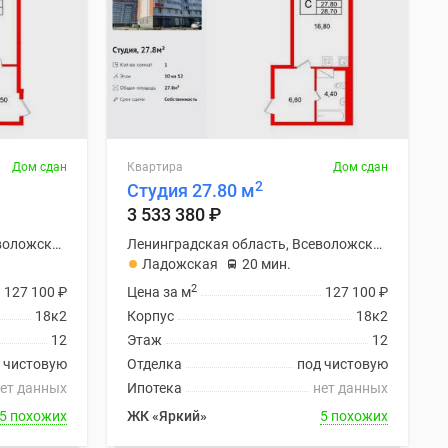
Дом сдан
Квартира
Дом сдан
2
Студия 27.80 м
3 533 380
₽
Ленинградская область, Всеволожский район
Ленинградская область, Всеволожский район
Ладожская
20 мин.
2
127 100
₽
Цена за м
127 100
₽
18к2
Корпус
18к2
12
Этаж
12
 чистовую
Отделка
под чистовую
ет данных
Ипотека
нет данных
5 похожих
ЖК «Яркий»
5 похожих