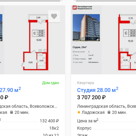
Дом сдан
Квартира
2
2
27.90 м
Студия 28.00 м
60
₽
3 707 200
₽
Ленинградская область, Всеволожский район
кая
20 мин.
Ладожская
20 мин.
2
2
132 400
₽
Цена за м
18к2
Корпус
10 из 12
Этаж