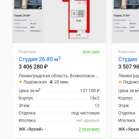
Квартира
Дом сдан
Квартира
2
Студия 26.80 м
Студия 
3 406 280
₽
3 507 9
Ленинградская область, Всеволожский район
Ладожская
20 мин.
Ладожс
2
Цена за м
127 100
₽
Цена за м
Корпус
18к2
Корпус
Этаж
12
Этаж
Отделка
под чистовую
Отделка
Ипотека
нет данных
Ипотека
ЖК «Яркий»
2 похожих
ЖК «Ярки