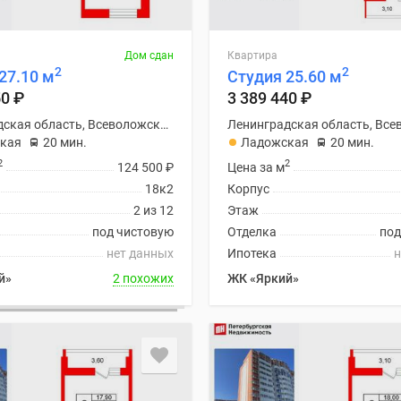
Дом сдан
Квартира
2
2
27.10 м
Студия 25.60 м
50
₽
3 389 440
₽
Ленинградская область, Всеволожский район
кая
20 мин.
Ладожская
20 мин.
2
2
124 500
₽
Цена за м
18к2
Корпус
2 из 12
Этаж
под чистовую
Отделка
под
нет данных
Ипотека
н
й»
2 похожих
ЖК «Яркий»