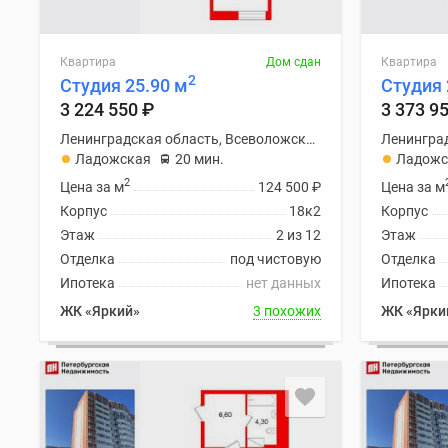
Квартира
Дом сдан
Квартира
2
Студия 25.90 м
Студия 
3 224 550
₽
3 373 9
Ленинградская область, Всеволожский район
Ладожская
20 мин.
Ладожс
2
Цена за м
124 500
₽
Цена за м
Корпус
18к2
Корпус
Этаж
2 из 12
Этаж
Отделка
под чистовую
Отделка
Ипотека
нет данных
Ипотека
ЖК «Яркий»
3 похожих
ЖК «Ярки