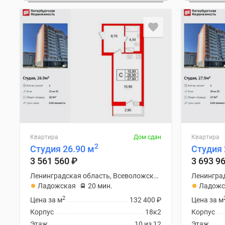
Квартира
Дом сдан
Квартира
2
Студия 26.90 м
Студия 
3 561 560
₽
3 693 9
Ленинградская область, Всеволожский район
Ладожская
20 мин.
Ладожс
2
Цена за м
132 400
₽
Цена за м
Корпус
18к2
Корпус
Этаж
10 из 12
Этаж