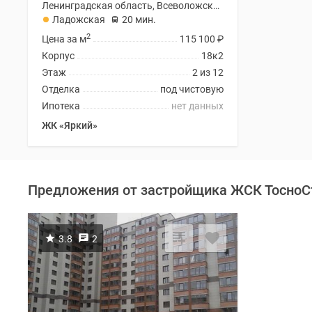
Ленинградская область, Всеволожский район
Ладожская
20 мин.
2
Цена за м
115 100
₽
Корпус
18к2
Этаж
2 из 12
Отделка
под чистовую
Ипотека
нет данных
ЖК «Яркий»
Предложения от застройщика ЖСК ТосноС
3.8
2