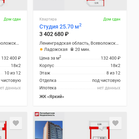
Дом сдан
Квартира
Дом сдан
2
Студия 25.70 м
3 402 680
₽
Ленинградская область, Всеволожский район
Ленинградская область, Всеволожский район
Ладожская
20 мин.
2
132 400
₽
Цена за м
132 400
₽
18к2
Корпус
18к2
10 из 12
Этаж
8 из 12
 чистовую
Отделка
под чистовую
ет данных
Ипотека
нет данных
ЖК «Яркий»