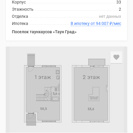
Корпус
33
Этажность
2
Отделка
нет данных
Ипотека
В ипотеку от 94 007
₽
/мес
Поселок таунхаусов «Таун Град»