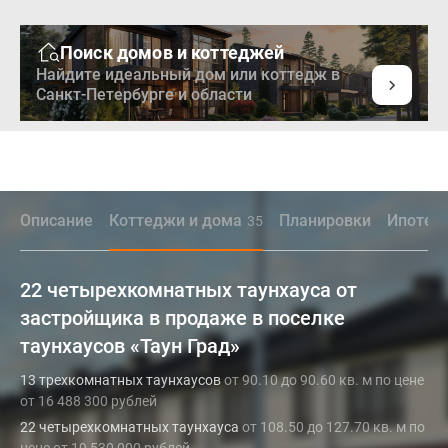
Поиск домов и коттеджей
Найдите идеальный дом или коттедж в
Санкт-Петербурге и области
Описание
Коттеджи и дома
Планировки
Ипотек
35
22 четырехкомнатных таунхауса от
застройщика в продаже в поселке
таунхаусов «Таун Град»
13 трехкомнатных таунхаусов
от 90.10 до 90.60 кв. м по цене
от 16 488 300 рублей
22 четырехкомнатных таунхауса
от 108.50 до 127.70 кв. м по