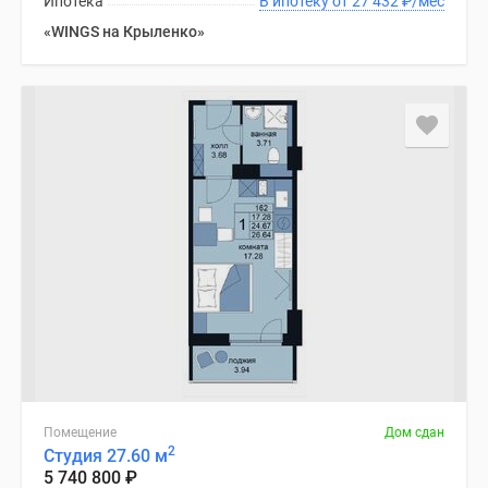
Ипотека
В ипотеку от 27 432
₽
/мес
«WINGS на Крыленко»
Помещение
Дом сдан
2
Студия 27.60 м
5 740 800
₽