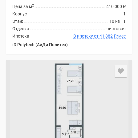
2
Цена за м
410 000
₽
Корпус
1
Этаж
10 из 11
Отделка
чистовая
Ипотека
В ипотеку от 41 882
₽
/мес
iD Polytech (АйДи Политех)