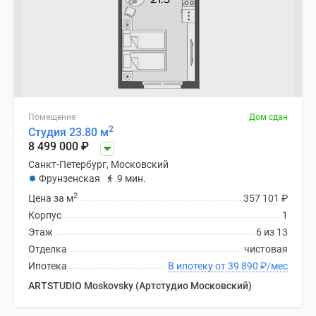
Помещение
Дом сдан
2
Студия 23.80 м
8 499 000
₽
Санкт-Петербург, Московский
Фрунзенская
9 мин.
2
Цена за м
357 101
₽
Корпус
1
Этаж
6 из 13
Отделка
чистовая
Ипотека
В ипотеку от 39 890
₽
/мес
ARTSTUDIO Moskovsky (Артстудио Московский)