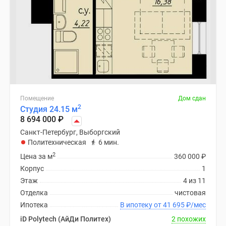
Помещение
Дом сдан
2
Студия 24.15 м
8 694 000
₽
Санкт-Петербург, Выборгский
Политехническая
6 мин.
2
Цена за м
360 000
₽
Корпус
1
Этаж
4 из 11
Отделка
чистовая
Ипотека
В ипотеку от 41 695
₽
/мес
iD Polytech (АйДи Политех)
2 похожих