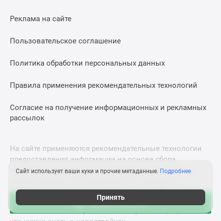
Реклама на сайте
Пользовательское соглашение
Политика обработки персональных данных
Правила применения рекомендательных технологий
Согласие на получение информационных и рекламных
рассылок
На сайте применяются рекомендательные технологии
предоставления информации на основе сбора,
систематизации и анализа сведений, относящихся к
Сайт использует ваши куки и прочие метаданные.
Подробнее
предпочтениям пользователей сети «Интернет»,
находящихся на территории Российской Федерации.
Принять
Акции в августе
© 2011—2026 Новострой-СПб. Все права защищены. Всё,