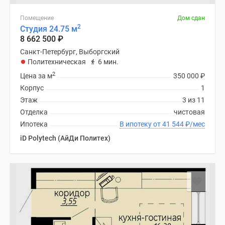
Помещение
Дом сдан
2
Студия 24.75 м
8 662 500
₽
Санкт-Петербург, Выборгский
Политехническая
6 мин.
2
Цена за м
350 000
₽
Корпус
1
Этаж
3 из 11
Отделка
чистовая
Ипотека
В ипотеку от 41 544
₽
/мес
iD Polytech (АйДи Политех)