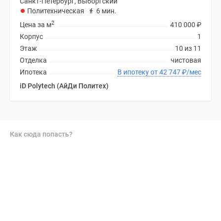
Санкт-Петербург, Выборгский
Политехническая
6 мин.
2
Цена за м
410 000
₽
Корпус
1
Этаж
10 из 11
Отделка
чистовая
Ипотека
В ипотеку от 42 747
₽
/мес
iD Polytech (АйДи Политех)
Как сюда попасть?