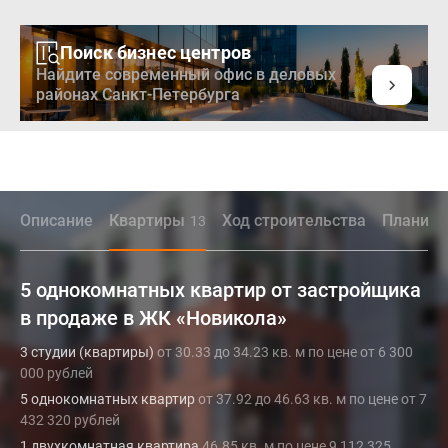
Поиск бизнес центров
Найдите современный офис в деловых
районах Санкт-Петербурга
Описание
Квартиры
Ход строительства
Планиро
13
5 однокомнатных квартир от застройщика
в продаже в ЖК «Новикола»
3 студии (квартиры)
от 30.33 до 34.23 кв. м по цене от 6 300
000 рублей
5 однокомнатных квартир
от 37.92 до 46.63 кв. м по цене от 7
432 320 рублей
1 двухкомнатная квартира
46.85 кв. м по цене 9 112 325