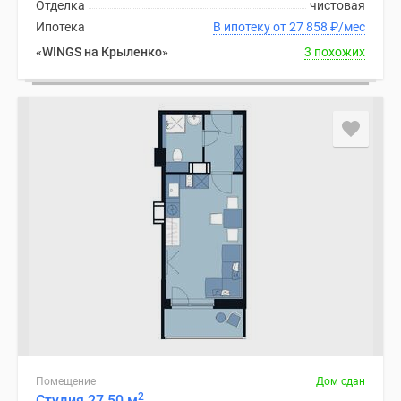
Отделка
чистовая
Ипотека
В ипотеку от 27 858
₽
/мес
«WINGS на Крыленко»
3 похожих
Помещение
Дом сдан
2
Студия 27.50 м