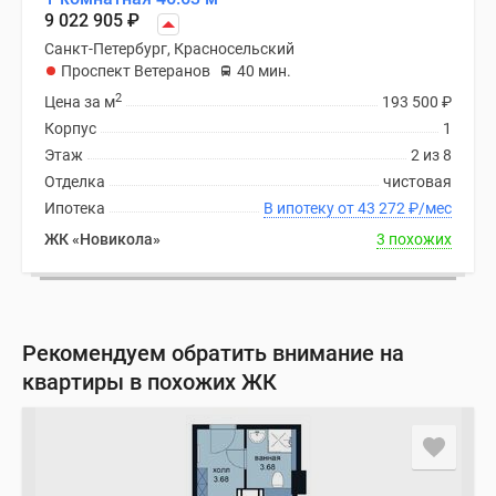
9 022 905
₽
Санкт-Петербург, Красносельский
Проспект Ветеранов
40 мин.
2
Цена за м
193 500
₽
Корпус
1
Этаж
2 из 8
Отделка
чистовая
Ипотека
В ипотеку от 43 272
₽
/мес
ЖК «Новикола»
3 похожих
Рекомендуем обратить внимание на
квартиры в похожих ЖК