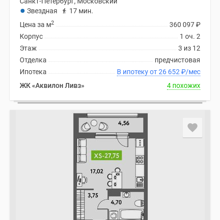
Санкт-Петербург, Московский
Звездная
17 мин.
2
Цена за м
360 097
₽
Корпус
1 оч. 2
Этаж
3 из 12
Отделка
предчистовая
Ипотека
В ипотеку от 26 652
₽
/мес
ЖК «Аквилон Ливз»
4 похожих