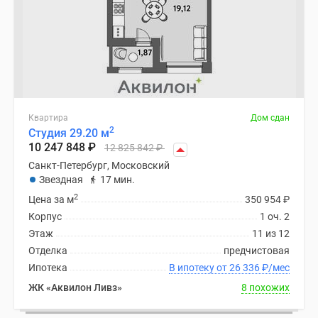
Квартира
Дом сдан
2
Студия 29.20 м
10 247 848
₽
12 825 842
₽
Санкт-Петербург, Московский
Звездная
17 мин.
2
Цена за м
350 954
₽
Корпус
1 оч. 2
Этаж
11 из 12
Отделка
предчистовая
Ипотека
В ипотеку от 26 336
₽
/мес
ЖК «Аквилон Ливз»
8 похожих