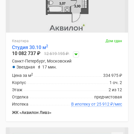
Квартира
Дом сдан
2
Студия 30.10 м
10 082 737
₽
12 619 195
₽
Санкт-Петербург, Московский
Звездная
17 мин.
2
Цена за м
334 975
₽
Корпус
1 оч. 2
Этаж
2 из 12
Отделка
предчистовая
Ипотека
В ипотеку от 25 912
₽
/мес
ЖК «Аквилон Ливз»