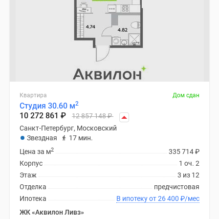
Квартира
Дом сдан
2
Студия 30.60 м
10 272 861
₽
12 857 148
₽
Санкт-Петербург, Московский
Звездная
17 мин.
2
Цена за м
335 714
₽
Корпус
1 оч. 2
Этаж
3 из 12
Отделка
предчистовая
Ипотека
В ипотеку от 26 400
₽
/мес
ЖК «Аквилон Ливз»