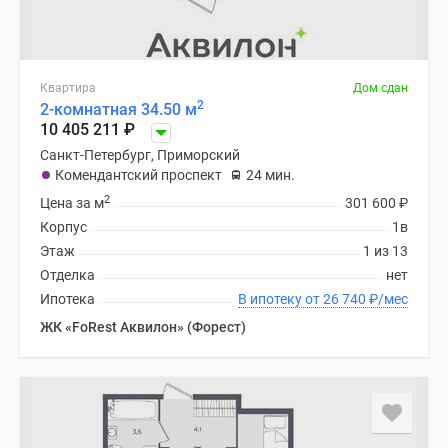
Квартира
Дом сдан
2
2-комнатная 34.50 м
10 405 211
₽
Санкт-Петербург, Приморский
Комендантский проспект
24 мин.
2
Цена за м
301 600
₽
Корпус
1в
Этаж
1 из 13
Отделка
нет
Ипотека
В ипотеку от 26 740
₽
/мес
ЖК «FoRest Аквилон» (Форест)