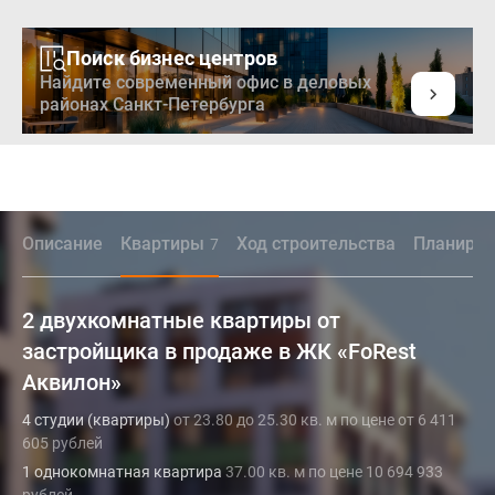
Поиск бизнес центров
Найдите современный офис в деловых
районах Санкт-Петербурга
Описание
Квартиры
Ход строительства
Планиров
7
2 двухкомнатные квартиры от
застройщика в продаже в ЖК «FoRest
Аквилон»
4 студии (квартиры)
от 23.80 до 25.30 кв. м по цене от 6 411
605 рублей
1 однокомнатная квартира
37.00 кв. м по цене 10 694 933