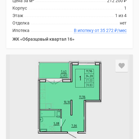
Цена за м
212 200
₽
Корпус
1
Этаж
1 из 4
Отделка
нет
Ипотека
В ипотеку от 35 272
₽
/мес
ЖК «Образцовый квартал 16»