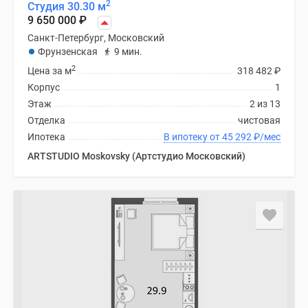
2
Студия 30.30 м
9 650 000
₽
Санкт-Петербург, Московский
Фрунзенская
9 мин.
2
Цена за м
318 482
₽
Корпус
1
Этаж
2 из 13
Отделка
чистовая
Ипотека
В ипотеку от 45 292
₽
/мес
ARTSTUDIO Moskovsky (Артстудио Московский)