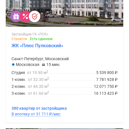
Застройщик ГК «ПСК»
Строится
Есть сданные
ЖК «Плюс Пулковский»
Санкт-Петербург, Московский
Московская
15 мин.
2
Студия
от 19.90 м
5 539 800
₽
2
1-комн.
от 32.30 м
7 781 928
₽
2
2-комн.
от 44.30 м
12 071 750
₽
2
3-комн.
от 61.66 м
16 113 423
₽
380 квартир от застройщика
В ипотеку от 31 711
₽
/мес