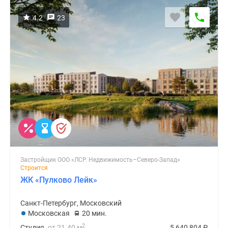
4.2
23
Застройщик ООО «ЛСР. Недвижимость–Северо-Запад»
Строится
ЖК «Пулково Лейк»
Санкт-Петербург, Московский
Московская
20 мин.
2
Студия
от 21.40 м
5 640 804
₽