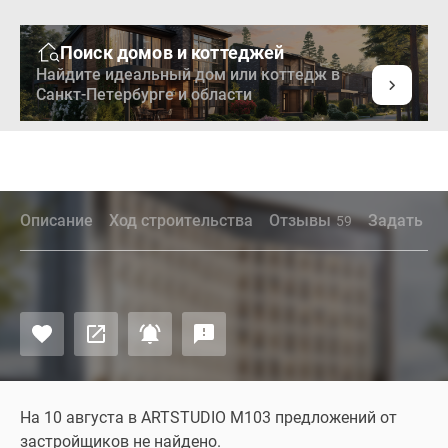
Поиск домов и коттеджей
Найдите идеальный дом или коттедж в
Санкт-Петербурге и области
Описание
Ход строительства
Отзывы
Задать во
59
На 10 августа в ARTSTUDIO M103 предложений от
застройщиков не найдено.