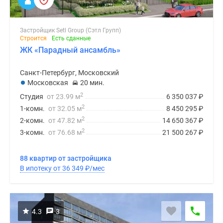
Застройщик Setl Group (Сэтл Групп)
Строится
Есть сданные
ЖК «Парадный ансамбль»
Санкт-Петербург, Московский
Московская
20 мин.
2
Студия
от 23.99 м
6 350 037
₽
2
1-комн.
от 32.05 м
8 450 295
₽
2
2-комн.
от 47.82 м
14 650 367
₽
2
3-комн.
от 76.68 м
21 500 267
₽
88 квартир от застройщика
В ипотеку от 36 349
₽
/мес
4.3
3