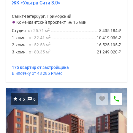
ЖК «Ультра Сити 3.0»
Санкт-Петербург, Приморский
Комендантский проспект
15 мин.
2
Студия
от 25.71 м
8 435 184
₽
2
1-комн.
от 32.41 м
10 419 036
₽
2
2-комн.
от 52.53 м
16 525 195
₽
2
3-комн.
от 80.35 м
21 249 020
₽
175 квартир от застройщика
В ипотеку от 48 285
₽
/мес
4.5
6