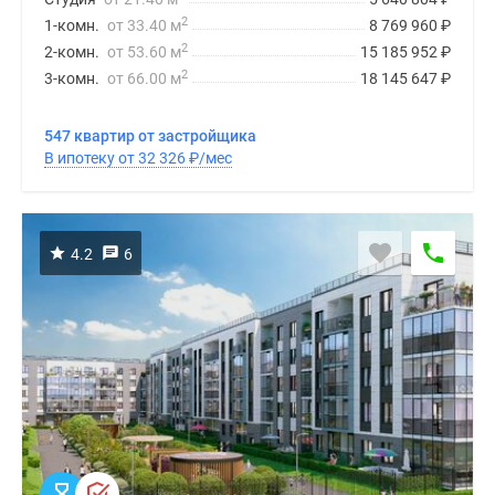
2
1-комн.
от 33.40 м
8 769 960
₽
2
2-комн.
от 53.60 м
15 185 952
₽
2
3-комн.
от 66.00 м
18 145 647
₽
547 квартир от застройщика
В ипотеку от 32 326
₽
/мес
4.2
6