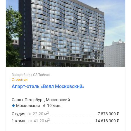
Застройщик СЗ Тайвас
Строится
Апарт-отель «Велл Московский»
Санкт-Петербург, Московский
Московская
19 мин.
2
Студия
от 22.20 м
7 873 900
₽
2
1-комн.
от 41.20 м
14 618 900
₽