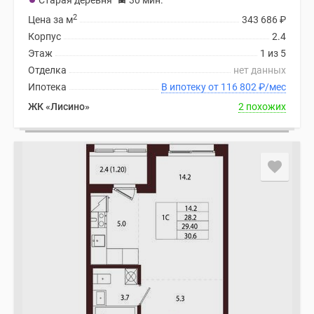
Старая деревня
30 мин.
2
Цена за м
343 686
₽
Корпус
2.4
Этаж
1 из 5
Отделка
нет данных
Ипотека
В ипотеку от 116 802
₽
/мес
ЖК «Лисино»
2 похожих