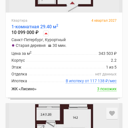
Квартира
4 квартал 2027
2
1-комнатная 29.40 м
10 099 000
₽
Санкт-Петербург, Курортный
Старая деревня
30 мин.
2
Цена за м
343 503
₽
Корпус
2.2
Этаж
1 из 5
Отделка
нет данных
Ипотека
В ипотеку от 117 138
₽
/мес
ЖК «Лисино»
3 похожих