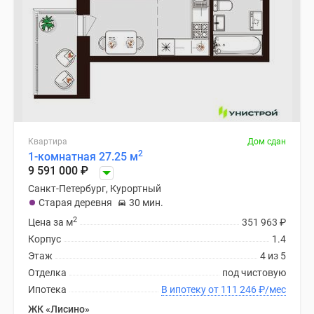
Квартира
Дом сдан
2
1-комнатная 27.25 м
9 591 000
₽
Санкт-Петербург, Курортный
Старая деревня
30 мин.
2
Цена за м
351 963
₽
Корпус
1.4
Этаж
4 из 5
Отделка
под чистовую
Ипотека
В ипотеку от 111 246
₽
/мес
ЖК «Лисино»