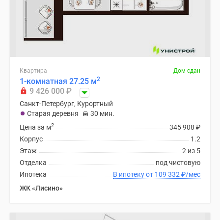
Квартира
Дом сдан
2
1-комнатная 27.25 м
9 426 000
₽
Санкт-Петербург, Курортный
Старая деревня
30 мин.
2
Цена за м
345 908
₽
Корпус
1.2
Этаж
2 из 5
Отделка
под чистовую
Ипотека
В ипотеку от 109 332
₽
/мес
ЖК «Лисино»