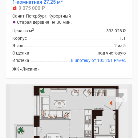
2
1-комнатная 27.25 м
9 075 000
₽
Санкт-Петербург, Курортный
Старая деревня
30 мин.
2
Цена за м
333 028
₽
Корпус
1.1
Этаж
2 из 5
Отделка
под чистовую
Ипотека
В ипотеку от 105 261
₽
/мес
ЖК «Лисино»