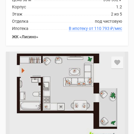
Корпус
1.2
Этаж
2 из 5
Отделка
под чистовую
Ипотека
В ипотеку от 110 793
₽
/мес
ЖК «Лисино»