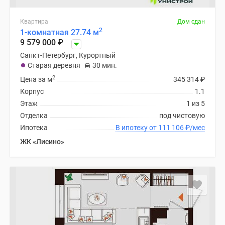
Квартира
Дом сдан
2
1-комнатная 27.74 м
9 579 000
₽
Санкт-Петербург, Курортный
Старая деревня
30 мин.
2
Цена за м
345 314
₽
Корпус
1.1
Этаж
1 из 5
Отделка
под чистовую
Ипотека
В ипотеку от 111 106
₽
/мес
ЖК «Лисино»