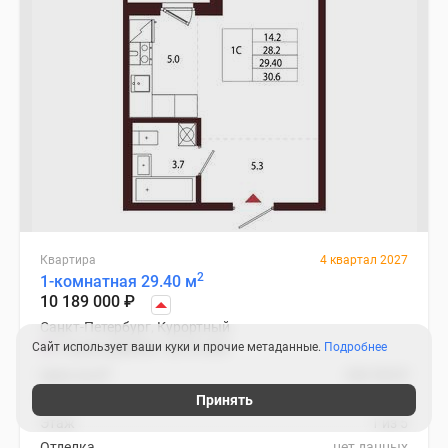
Квартира
4 квартал 2027
2
1-комнатная 29.40 м
10 189 000
₽
Санкт-Петербург, Курортный
Старая деревня
30 мин.
Сайт использует ваши куки и прочие метаданные.
Подробнее
2
Цена за м
346 565
₽
Корпус
2.1
Принять
Этаж
1 из 5
Отделка
нет данных