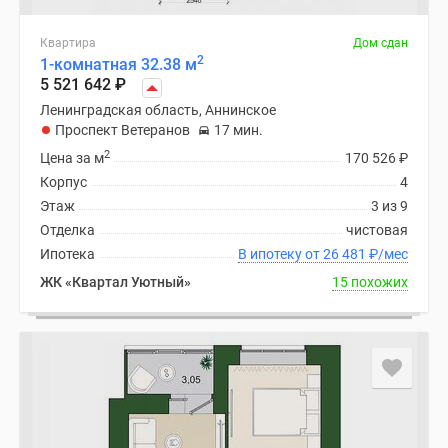
Квартира
Дом сдан
2
1-комнатная 32.38 м
5 521 642
₽
Ленинградская область, Аннинское
Проспект Ветеранов
17 мин.
2
Цена за м
170 526
₽
Корпус
4
Этаж
3 из 9
Отделка
чистовая
Ипотека
В ипотеку от 26 481
₽
/мес
ЖК «Квартал Уютный»
15 похожих