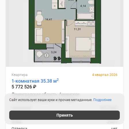
Квартира
4 квартал 2026
2
1-комнатная 35.38 м
5 772 526
₽
Ленинградская область, Аннинское
Проспект Ветеранов
17 мин.
Сайт использует ваши куки и прочие метаданные.
Подробнее
2
Цена за м
163 158
₽
Корпус
6
Принять
Этаж
3 из 9
Отделка
нет