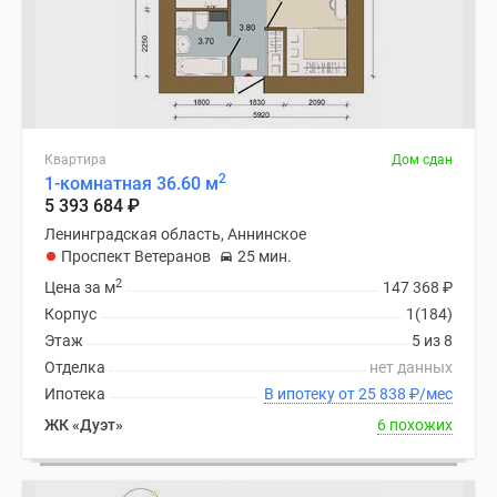
Квартира
Дом сдан
2
1-комнатная 36.60 м
5 393 684
₽
Ленинградская область, Аннинское
Проспект Ветеранов
25 мин.
2
Цена за м
147 368
₽
Корпус
1(184)
Этаж
5 из 8
Отделка
нет данных
Ипотека
В ипотеку от 25 838
₽
/мес
ЖК «Дуэт»
6 похожих