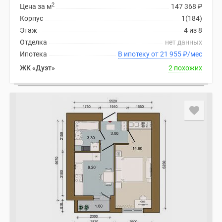
2
Цена за м
147 368
₽
Корпус
1(184)
Этаж
4 из 8
Отделка
нет данных
Ипотека
В ипотеку от 21 955
₽
/мес
ЖК «Дуэт»
2 похожих