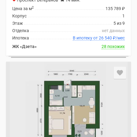
Проспект Ветеранов
14 мин.
2
Цена за м
135 789
₽
Корпус
1
Этаж
5 из 9
Отделка
нет данных
Ипотека
В ипотеку от 26 540
₽
/мес
ЖК «Дзета»
28 похожих