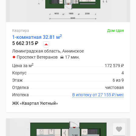
Квартира
Дом сдан
2
1-комнатная 32.81 м
5 662 315
₽
Ленинградская область, Аннинское
Проспект Ветеранов
17 мин.
2
Цена за м
172 579
₽
Корпус
4
Этаж
6 из 9
Отделка
чистовая
Ипотека
В ипотеку от 27 155
₽
/мес
ЖК «Квартал Уютный»