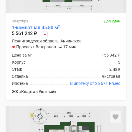
Квартира
Дом сдан
2
1-комнатная 35.80 м
5 561 242
₽
Ленинградская область, Аннинское
Проспект Ветеранов
17 мин.
2
Цена за м
155 342
₽
Корпус
5
Этаж
2 из 9
Отделка
чистовая
Ипотека
В ипотеку от 26 671
₽
/мес
ЖК «Квартал Уютный»