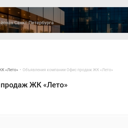
йонах Санкт-Петербурга
ры
Дома и коттеджи
Ипотека
Медиа
Консультация
ЖК «Лето»
•
Объявления компании Офис продаж ЖК «Лето»
 продаж ЖК «Лето»