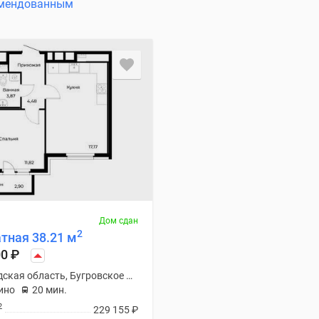
мендованным
Дом сдан
2
тная 38.21 м
00
₽
Ленинградская область, Бугровское С/П
ино
20 мин.
2
229 155
₽