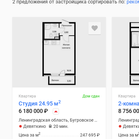
2 предложения от застройщика сортировать по:
реко
Квартира
Дом сдан
Квартира
2
Студия 24.95 м
2-комна
6 180 000
₽
8 756 0
Ленинградская область, Бугровское С/П
Девяткино
20 мин.
Девятк
2
Цена за м
247 695
₽
Цена за м